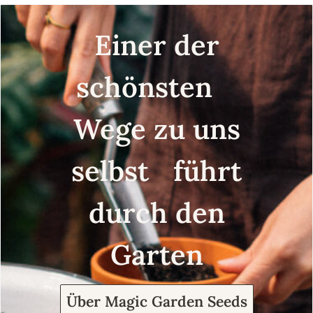
Einer der
schönsten
Wege zu uns
selbst führt
durch den
Garten
Über Magic Garden Seeds