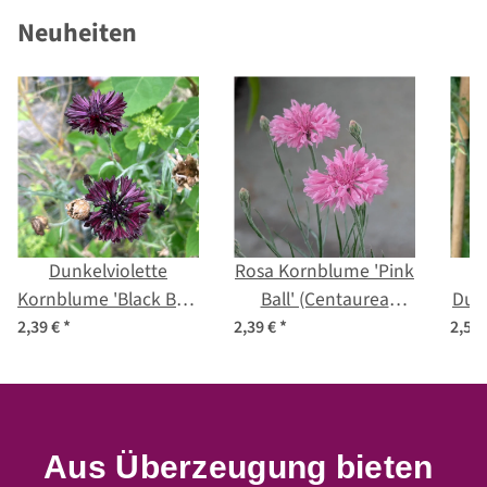
Neuheiten
Dunkelviolette
Rosa Kornblume 'Pink
Kornblume 'Black Ball'
Ball' (Centaurea
Duft
(Centaurea cyanus)
cyanus) Samen
Ham
2,39 €
*
2,39 €
*
2,59
Samen
o
Aus Überzeugung bieten