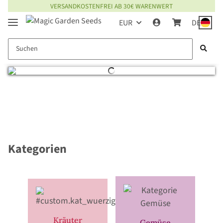
VERSANDKOSTENFREI AB 30€ WARENWERT
EUR
DE
Kategorien
Kräuter
Gemüse