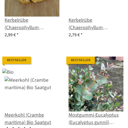
Kerbelrübe
Kerbelrübe
(Chaerophyllum
(Chaerophyllum
bulbosum) Bio Saatgut
bulbosum) Samen
2,99 €
*
2,79 €
*
BESTSELLER
BESTSELLER
Meerkohl (Crambe
Mostgummi-Eucalyptus
maritima) Bio Saatgut
(Eucalyptus gunnii)