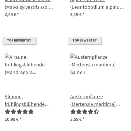
(Malva sylvestris ssp.
(Leontopodium alpinum)
mauritiana) Samen
Samen
2,49 €
*
3,19 €
*
TOP BEWERTET
TOP BEWERTET
Alraune,
Austernpflanze
frühlingsblühende
(Mertensia maritima)
(Mandragora officinarum)
Samen
Samen
10,99 €
*
3,59 €
*