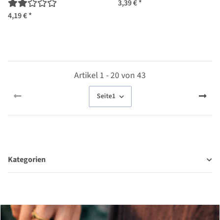
Samen
3,39 €
*
4,19 €
*
Artikel 1 - 20 von 43
Seite
1
Kategorien