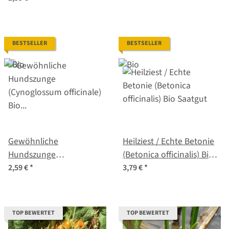
BESTSELLER
BESTSELLER
Gewöhnliche
Heilziest / Echte Betonie
Hundszunge
(Betonica officinalis) Bio
(Cynoglossum officinale)
Saatgut
2,59 €
*
3,79 €
*
Bio Saatgut
TOP BEWERTET
TOP BEWERTET