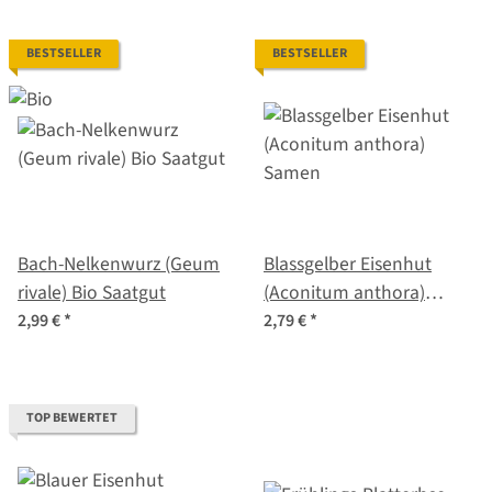
BESTSELLER
BESTSELLER
Bach-Nelkenwurz (Geum
Blassgelber Eisenhut
rivale) Bio Saatgut
(Aconitum anthora)
Samen
2,99 €
*
2,79 €
*
TOP BEWERTET