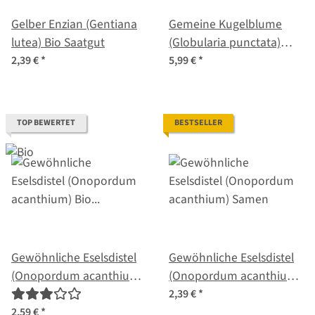
Gelber Enzian (Gentiana
Gemeine Kugelblume
lutea) Bio Saatgut
(Globularia punctata)
Samen
2,39 €
*
5,99 €
*
TOP BEWERTET
BESTSELLER
Gewöhnliche Eselsdistel
Gewöhnliche Eselsdistel
(Onopordum acanthium)
(Onopordum acanthium)
Bio Saatgut
Samen
2,39 €
*
2,59 €
*