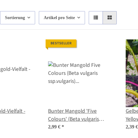
Sortierung
Artikel pro Seite
BESTSELLER
d-Vielfalt -
Bunter Mangold 'Five
Gelbe
Colours' (Beta vulgaris
Yello
ssp.vulgaris) Bio Saatgut
vulga
2,99 €
*
2,39 