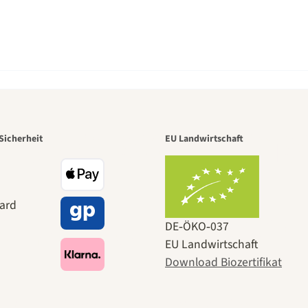
r der schö
Sicherheit
EU Landwirtschaft
 zu uns s
DE‑ÖKO‑037
EU Landwirtschaft
Download Biozertifikat