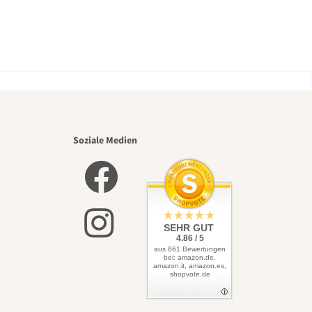
nsten
Soziale Medien
elbst
SEHR GUT
4.86 / 5
aus 861 Bewertungen
bei: amazon.de,
amazon.it, amazon.es,
shopvote.de