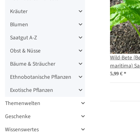
Kräuter
Blumen
Saatgut A-Z
Obst & Nüsse
Wild-Bete (Be
Bäume & Sträucher
maritima) S
5,99 €
*
Ethnobotanische Pflanzen
Exotische Pflanzen
Themenwelten
Geschenke
Wissenswertes