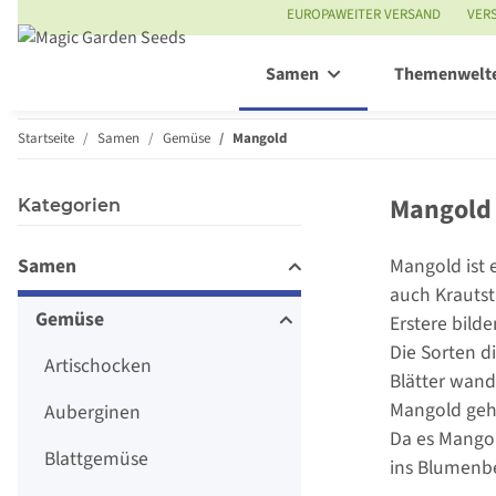
EUROPAWEITER VERSAND
VER
Samen
Themenwelt
Startseite
Samen
Gemüse
Mangold
Mangold
Kategorien
Samen
Mangold ist 
auch Krautst
Gemüse
Erstere bild
Die Sorten d
Artischocken
Blätter wand
Mangold gehö
Auberginen
Da es Mangol
Blattgemüse
ins Blumenbe