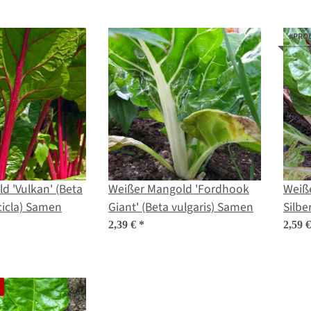
#PRO
(Beta
Weißer Mangold 'Fordhook
Weiße
 cicla) Samen
Giant' (Beta vulgaris) Samen
Silbe
Saat
2,39 €
*
2,59 