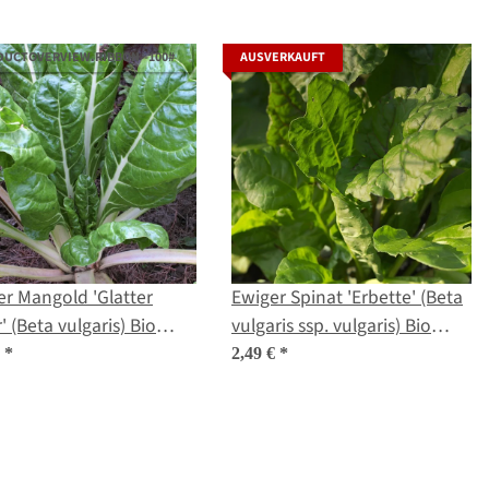
DUCTOVERVIEW.RIBBON--100#
AUSVERKAUFT
r Mangold 'Glatter
Ewiger Spinat 'Erbette' (Beta
r' (Beta vulgaris) Bio
vulgaris ssp. vulgaris) Bio
gut
Saatgut
€
*
2,49 €
*