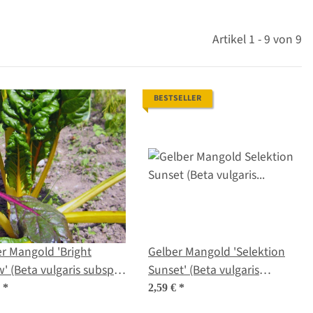
Artikel 1 - 9 von 9
BESTSELLER
r Mangold 'Bright
Gelber Mangold 'Selektion
w' (Beta vulgaris subsp.
Sunset' (Beta vulgaris
ris) Samen
ssp.vulgaris) Bio Saatgut
€
*
2,59 €
*