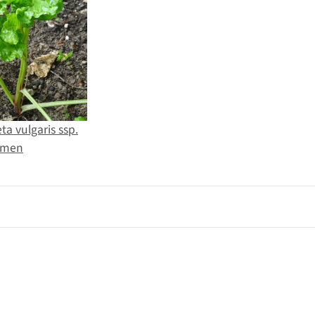
ta vulgaris ssp.
amen