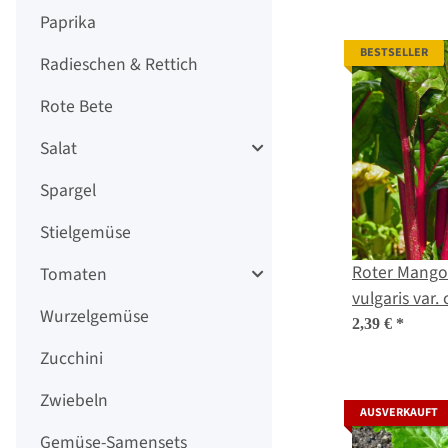
Paprika
BESTSELLER
Radieschen & Rettich
Rote Bete
Salat
Spargel
Stielgemüse
Roter Mangold 'Vulkan' 
Tomaten
vulgaris var.
Wurzelgemüse
2,39 €
*
Zucchini
Zwiebeln
AUSVERKAUFT
Gemüse-Samensets