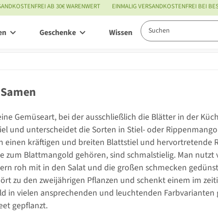
SANDKOSTENFREI AB 30€ WARENWERT
EINMALIG VERSANDKOSTENFREI BEI B
en
Geschenke
Wissenswertes
Service
 Samen
eine Gemüseart, bei der ausschließlich die Blätter in der 
iel und unterscheidet die Sorten in Stiel- oder Rippenmango
en einen kräftigen und breiten Blattstiel und hervortretende 
ie zum Blattmangold gehören, sind schmalstielig. Man nutzt v
ern roh mit in den Salat und die großen schmecken gedünst
rt zu den zweijährigen Pflanzen und schenkt einem im zeitig
d in vielen ansprechenden und leuchtenden Farbvarianten g
et gepflanzt.