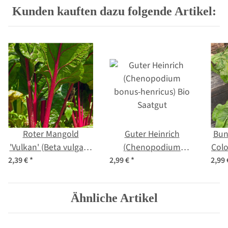
Kunden kauften dazu folgende Artikel:
Roter Mangold
Guter Heinrich
Bun
'Vulkan' (Beta vulgaris
(Chenopodium
Colo
var. cicla) Samen
bonus-henricus) Bio
s
2,39 €
*
2,99 €
*
2,99
Saatgut
Ähnliche Artikel