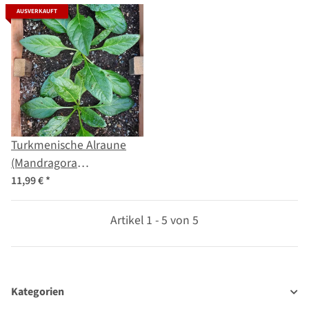
AUSVERKAUFT
Turkmenische Alraune
(Mandragora
turcomanica) Samen
11,99 €
*
Artikel 1 - 5 von 5
Kategorien