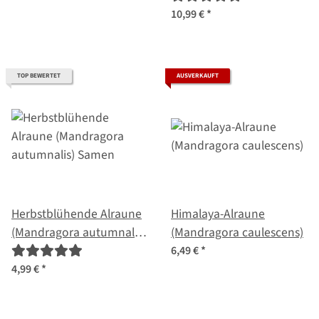
Samen
10,99 €
*
TOP BEWERTET
AUSVERKAUFT
Herbstblühende Alraune
Himalaya-Alraune
(Mandragora autumnalis)
(Mandragora caulescens)
Samen
6,49 €
*
4,99 €
*