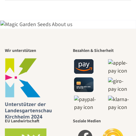
Einer der
Wir unterstützen
Bezahlen & Sicherheit
schönsten
Wege zu uns
selbst führt
durch den
EU Landwirtschaft
Soziale Medien
Garten