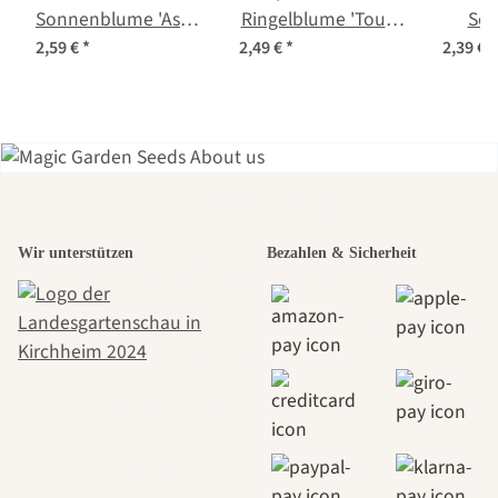
Sonnenblume 'Astra
Ringelblume 'Touch
So
Rose' (Helianthus
of Red Buff'
'V
2,59 €
*
2,49 €
*
2,39 €
*
annuus) Samen
(Calendula
(Helia
officinalis) Samen
Einer der
Wir unterstützen
Bezahlen & Sicherheit
schönsten
Wege zu uns
selbst führt
durch den