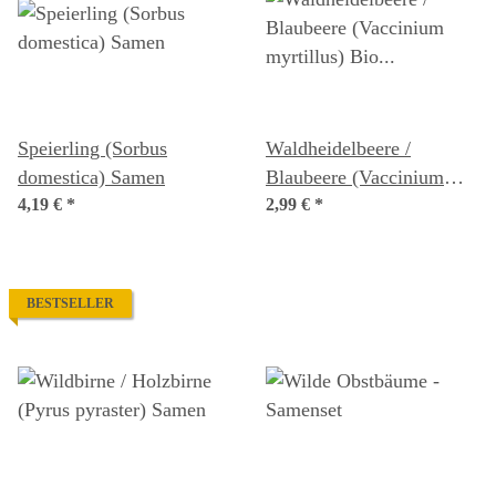
Speierling (Sorbus
Waldheidelbeere /
domestica) Samen
Blaubeere (Vaccinium
4,19 €
*
myrtillus) Bio Saatgut
2,99 €
*
BESTSELLER