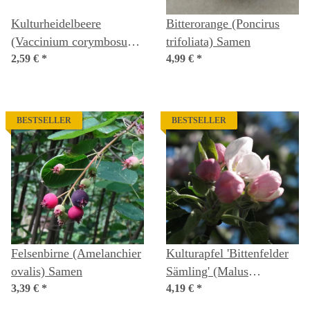
Kulturheidelbeere
Bitterorange (Poncirus
(Vaccinium corymbosum)
trifoliata) Samen
Samen
2,59 €
*
4,99 €
*
BESTSELLER
BESTSELLER
Felsenbirne (Amelanchier
Kulturapfel 'Bittenfelder
ovalis) Samen
Sämling' (Malus
3,39 €
*
domestica) Samen
4,19 €
*