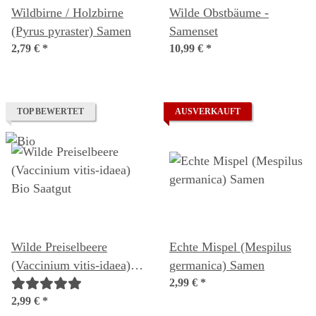
Wildbirne / Holzbirne
Wilde Obstbäume -
(Pyrus pyraster) Samen
Samenset
2,79 €
*
10,99 €
*
TOP BEWERTET
AUSVERKAUFT
Wilde Preiselbeere
Echte Mispel (Mespilus
(Vaccinium vitis-idaea)
germanica) Samen
Bio Saatgut
2,99 €
*
2,99 €
*