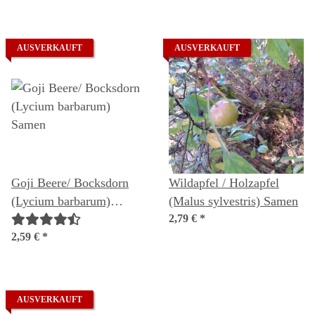
AUSVERKAUFT
AUSVERKAUFT
Goji Beere/ Bocksdorn
Wildapfel / Holzapfel
(Lycium barbarum)
(Malus sylvestris) Samen
Samen
2,79 €
*
2,59 €
*
AUSVERKAUFT