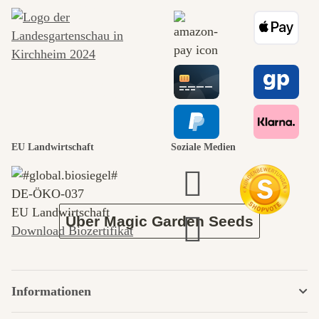
schönsten
Wege zu uns
selbst führt
durch den
EU Landwirtschaft
Soziale Medien
Garten
DE‑ÖKO‑037
EU Landwirtschaft
Über Magic Garden Seeds
Download Biozertifikat
Informationen