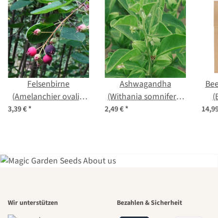
Felsenbirne
Ashwagandha
Bee
(Amelanchier ovalis)
(Withania somnifera)
(
Samen
Samen
3,39 €
*
2,49 €
*
14,9
Einer der
Wir unterstützen
Bezahlen & Sicherheit
schönsten