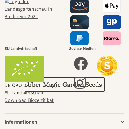
Wege zu uns
selbst führt
durch den
EU Landwirtschaft
Soziale Medien
Garten
Über Magic Garden Seeds
DE‑ÖKO‑037
EU Landwirtschaft
Download Biozertifikat
Informationen