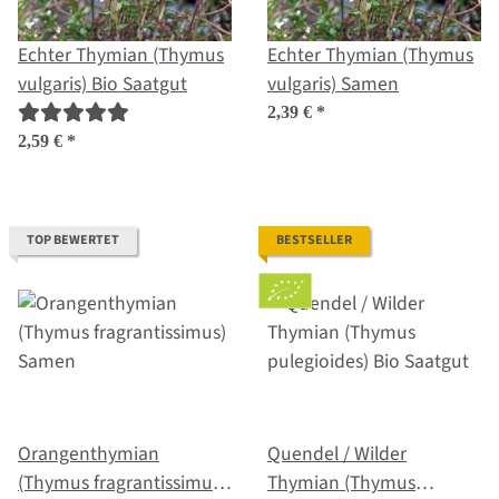
Echter Thymian (Thymus
Echter Thymian (Thymus
vulgaris) Bio Saatgut
vulgaris) Samen
2,39 €
*
2,59 €
*
TOP BEWERTET
BESTSELLER
Orangenthymian
Quendel / Wilder
(Thymus fragrantissimus)
Thymian (Thymus