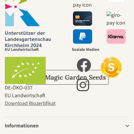
Wege zu uns
selbst führt
durch den
EU Landwirtschaft
Soziale Medien
Garten
Über Magic Garden Seeds
DE‑ÖKO‑037
EU Landwirtschaft
Download Biozertifikat
Informationen