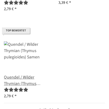
Samen
pulegioides) Bio Saatgut
3,39 €
*
2,79 €
*
TOP BEWERTET
Quendel / Wilder
Thymian (Thymus
pulegioides) Samen
2,79 €
*