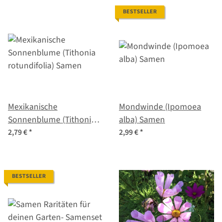
BESTSELLER
Mexikanische
Mondwinde (Ipomoea
Sonnenblume (Tithonia
alba) Samen
rotundifolia) Samen
2,79 €
*
2,99 €
*
BESTSELLER