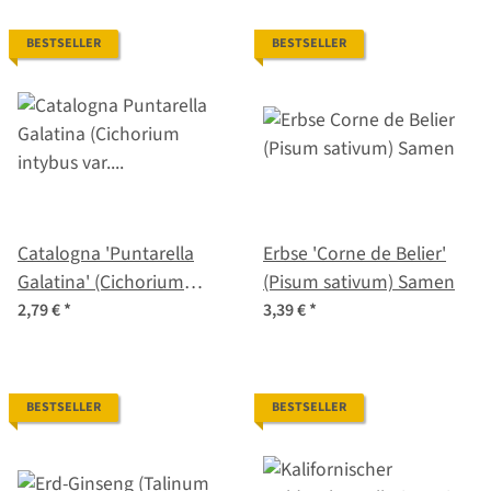
BESTSELLER
BESTSELLER
Catalogna 'Puntarella
Erbse 'Corne de Belier'
Galatina' (Cichorium
(Pisum sativum) Samen
intybus var. foliosum)
2,79 €
*
3,39 €
*
Samen
BESTSELLER
BESTSELLER