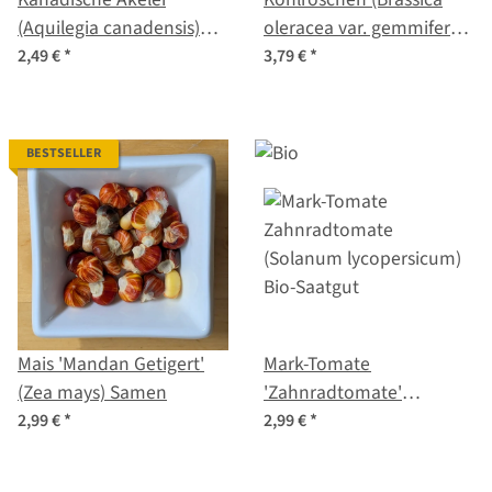
(Aquilegia canadensis)
oleracea var. gemmifera x
Samen
sabellica) Samen
2,49 €
*
3,79 €
*
BESTSELLER
Mais 'Mandan Getigert'
Mark-Tomate
(Zea mays) Samen
'Zahnradtomate'
(Solanum lycopersicum)
2,99 €
*
2,99 €
*
Bio-Saatgut