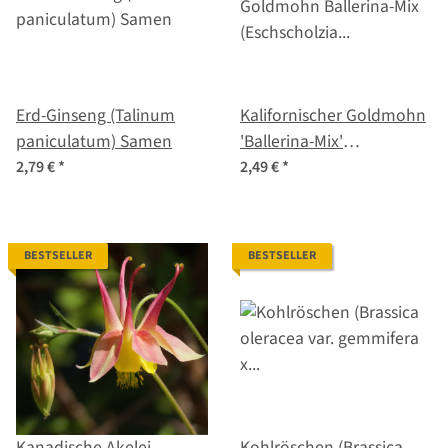
Erd-Ginseng (Talinum
Kalifornischer Goldmohn
paniculatum) Samen
'Ballerina-Mix'
(Eschscholzia californica)
2,79 €
*
2,49 €
*
Samen
BESTSELLER
BESTSELLER
Kanadische Akelei
Kohlröschen (Brassica