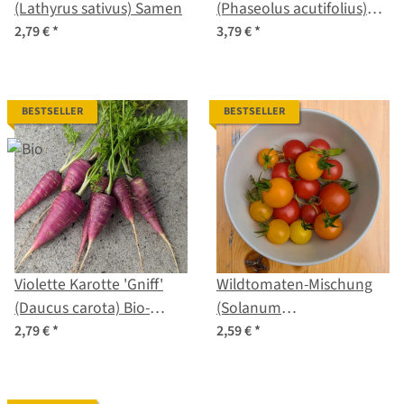
(Lathyrus sativus) Samen
(Phaseolus acutifolius)
Samen
2,79 €
*
3,79 €
*
BESTSELLER
BESTSELLER
Violette Karotte 'Gniff'
Wildtomaten-Mischung
(Daucus carota) Bio-
(Solanum
Saatgut
pimpinellifolium) Samen
2,79 €
*
2,59 €
*