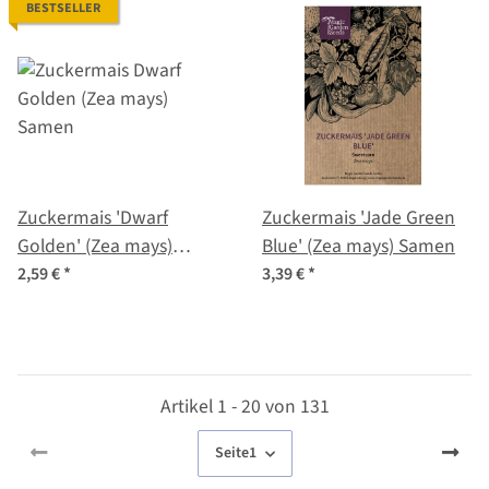
BESTSELLER
Zuckermais 'Dwarf
Zuckermais 'Jade Green
Golden' (Zea mays)
Blue' (Zea mays) Samen
Samen
2,59 €
*
3,39 €
*
Artikel 1 - 20 von 131
Seite
1