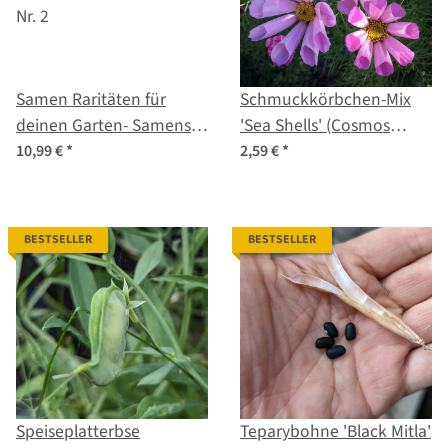
Samen Raritäten für
Schmuckkörbchen-Mix
deinen Garten- Samenset
'Sea Shells' (Cosmos
Nr. 2
bipinnatus) Samen
10,99 €
*
2,59 €
*
BESTSELLER
BESTSELLER
Speiseplatterbse
Teparybohne 'Black Mitla'