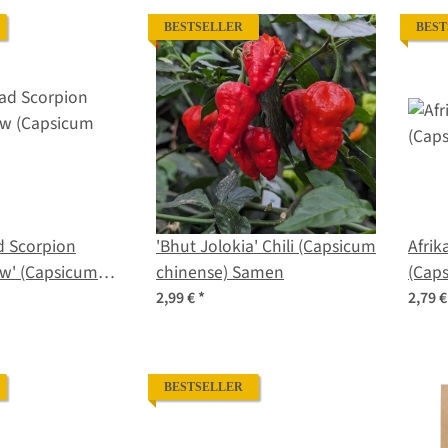
BESTSELLER
BEST
ad Scorpion
'Bhut Jolokia' Chili (Capsicum
Afrika
ow' (Capsicum
chinense) Samen
(Cap
amen
2,99 €
*
2,79 
BESTSELLER