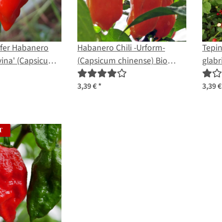
rfer Habanero
Habanero Chili -Urform-
Tepin
avina' (Capsicum
(Capsicum chinense) Bio
glab
amen
Saatgut
3,39 €
*
3,39 
T