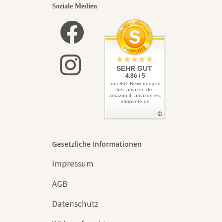
nsten
Soziale Medien
lbst
SEHR GUT
4.86 / 5
aus 861 Bewertungen
bei: amazon.de,
amazon.it, amazon.es,
shopvote.de
Garten
Gesetzliche Informationen
Impressum
AGB
Datenschutz