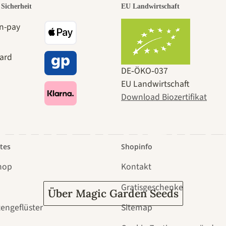
r der schö
Sicherheit
EU Landwirtschaft
e zu uns se
DE‑ÖKO‑037
EU Landwirtschaft
Download Biozertifikat
 durch den 
tes
Shopinfo
hop
Kontakt
Gratisgeschenke
Über Magic Garden Seeds
tengeflüster
Sitemap