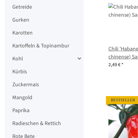
Getreide
Gurken
Karotten
Kartoffeln & Topinambur
Chili 'Haban
chinense) S
Kohl
2,49 €
*
Kürbis
Zuckermais
Mangold
BESTSELLER
Paprika
Radieschen & Rettich
Rote Bete