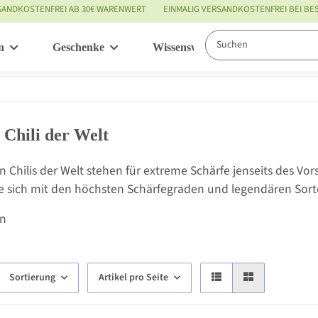
SANDKOSTENFREI AB 30€ WARENWERT
EINMALIG VERSANDKOSTENFREI BEI B
n
Geschenke
Wissenswertes
Service
 Chili der Welt
n Chilis der Welt stehen für extreme Schärfe jenseits des Vor
die sich mit den höchsten Schärfegraden und legendären Sor
en
Sortierung
Artikel pro Seite