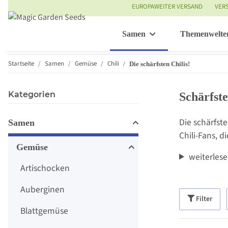
EUROPAWEITER VERSAND
VER
Samen
Themenwelte
Startseite
Samen
Gemüse
Chili
Die schärfsten Chilis!
Kategorien
Schärfste
Die schärfste
Samen
Chili-Fans, 
Gemüse
weiterles
Artischocken
Auberginen
Filter
Blattgemüse