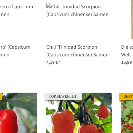
ero' (Capsicum
Chili 'Trinidad Scorpion'
Die s
amen
(Capsicum chinense) Samen
Welt 
4,19 €
*
15,99
TOP BEWERTET
BEST