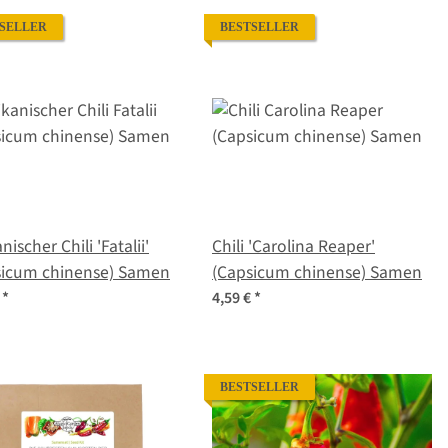
SELLER
BESTSELLER
nischer Chili 'Fatalii'
Chili 'Carolina Reaper'
sicum chinense) Samen
(Capsicum chinense) Samen
€
*
4,59 €
*
BESTSELLER