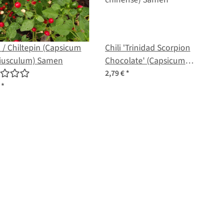
 / Chiltepin (Capsicum
Chili 'Trinidad Scorpion
riusculum) Samen
Chocolate' (Capsicum
chinense) Samen
2,79 €
*
€
*