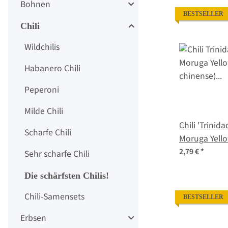
Bohnen
BESTSELLER
Chili
Wildchilis
Habanero Chili
Peperoni
Milde Chili
Chili 'Trinid
Scharfe Chili
Moruga Yell
chinense) S
2,79 €
*
Sehr scharfe Chili
Die schärfsten Chilis!
Chili-Samensets
BESTSELLER
Erbsen