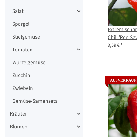
Salat
Spargel
Extrem scha
Stielgemüse
Chili 'Red S
chinense) S
3,59 €
*
Tomaten
Wurzelgemüse
Zucchini
AUSVERKAUF
Zwiebeln
Gemüse-Samensets
Kräuter
Blumen