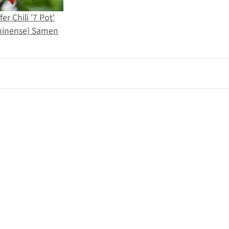
er Chili '7 Pot'
hinense) Samen