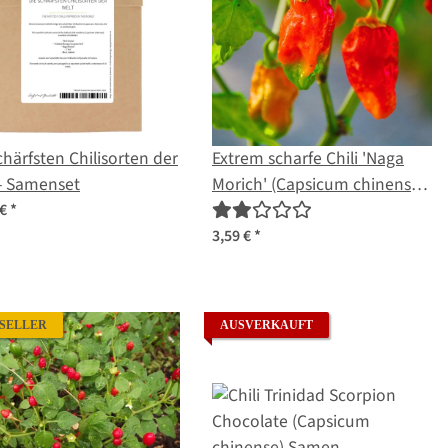
chärfsten Chilisorten der
Extrem scharfe Chili 'Naga
- Samenset
Morich' (Capsicum chinense)
Samen
 €
*
3,59 €
*
SELLER
AUSVERKAUFT