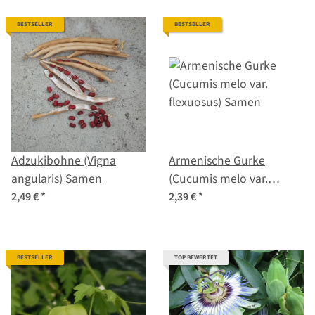
BESTSELLER
BESTSELLER
Adzukibohne (Vigna
Armenische Gurke
angularis) Samen
(Cucumis melo var.
flexuosus) Samen
2,49 €
*
2,39 €
*
BESTSELLER
TOP BEWERTET