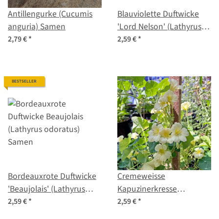
Antillengurke (Cucumis
Blauviolette Duftwicke
anguria) Samen
'Lord Nelson' (Lathyrus
odoratus) Samen
2,79 €
*
2,59 €
*
BESTSELLER
Bordeauxrote Duftwicke
Cremeweisse
'Beaujolais' (Lathyrus
Kapuzinerkresse
odoratus) Samen
'Milkmaid' (Tropaeolum
2,59 €
*
2,59 €
*
majus) Samen