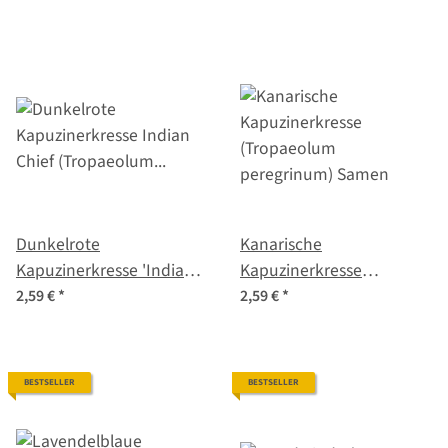
Dunkelrote
Kanarische
Kapuzinerkresse 'Indian
Kapuzinerkresse
Chief' (Tropaeolum
(Tropaeolum
2,59 €
*
2,59 €
*
majus) Samen
peregrinum) Samen
BESTSELLER
BESTSELLER