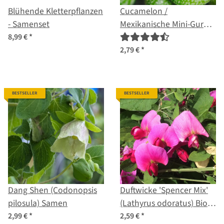
Blühende Kletterpflanzen
Cucamelon /
- Samenset
Mexikanische Mini-Gurke
(Melothria scabra) Samen
8,99 €
*
2,79 €
*
BESTSELLER
BESTSELLER
Dang Shen (Codonopsis
Duftwicke 'Spencer Mix'
pilosula) Samen
(Lathyrus odoratus) Bio
Saatgut
2,99 €
*
2,59 €
*