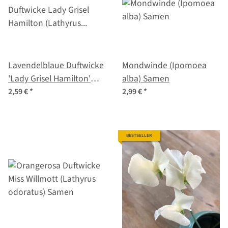
Lavendelblaue Duftwicke
Mondwinde (Ipomoea
'Lady Grisel Hamilton'
alba) Samen
(Lathyrus odoratus)
2,59 €
*
2,99 €
*
Samen
BESTSELLER