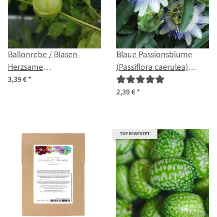
Ballonrebe / Blasen-
Blaue Passionsblume
Herzsame
(Passiflora caerulea)
(Cardiospermum
Samen
3,39 €
*
halicacabum) Bio Saatgut
2,39 €
*
TOP BEWERTET