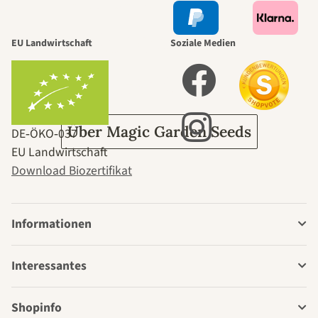
durch den
EU Landwirtschaft
Soziale Medien
Garten
Über Magic Garden Seeds
DE‑ÖKO‑037
EU Landwirtschaft
Download Biozertifikat
Informationen
Interessantes
Shopinfo