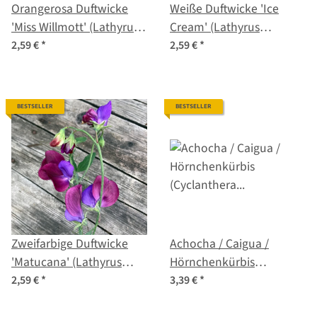
Orangerosa Duftwicke
Weiße Duftwicke 'Ice
'Miss Willmott' (Lathyrus
Cream' (Lathyrus
odoratus) Samen
odoratus) Samen
2,59 €
*
2,59 €
*
BESTSELLER
BESTSELLER
Zweifarbige Duftwicke
Achocha / Caigua /
'Matucana' (Lathyrus
Hörnchenkürbis
odoratus) Samen
(Cyclanthera pedata)
2,59 €
*
3,39 €
*
Samen