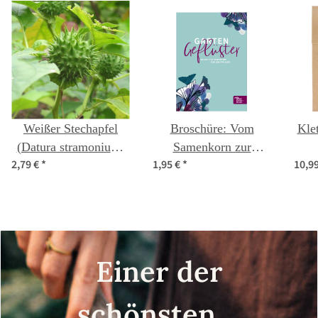
Weißer Stechapfel
Broschüre: Vom
Kle
(Datura stramonium)
Samenkorn zur
2,79 €
*
1,95 €
*
10,9
Samen
Jungpflanze (deutsche
Sprache)
Einer der
schönsten