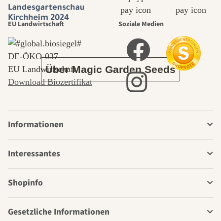
durch den
EU Landwirtschaft
Soziale Medien
Garten
DE‑ÖKO‑037
Über Magic Garden Seeds
EU Landwirtschaft
Download Biozertifikat
Informationen
Interessantes
Shopinfo
Gesetzliche Informationen