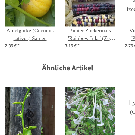
Apfelgurke (Cucumis
Bunter Zuckermais
Vi
sativus) Samen
'Rainbow Inka' (Zea
'
2,39 €
*
3,19 €
*
2,79
mays) Bio Saatgut
ixo
Ähnliche Artikel