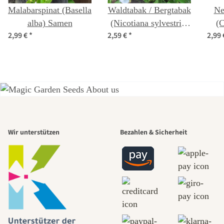
Malabarspinat (Basella
Waldtabak / Bergtabak
Ne
alba) Samen
(Nicotiana sylvestris)
(C
2,99 €
*
2,59 €
*
2,99
Bio Saatgut
Einer der
Wir unterstützen
Bezahlen & Sicherheit
schönsten
Wege zu uns
selbst führt