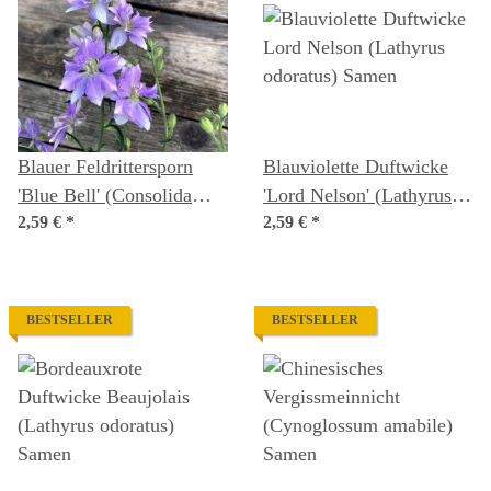
Blauer Feldrittersporn
Blauviolette Duftwicke
'Blue Bell' (Consolida
'Lord Nelson' (Lathyrus
ajacis) Samen
2,59 €
*
odoratus) Samen
2,59 €
*
BESTSELLER
BESTSELLER