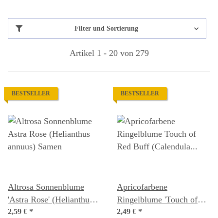
Filter und Sortierung
Artikel 1 - 20 von 279
BESTSELLER
BESTSELLER
Altrosa Sonnenblume
Apricofarbene
'Astra Rose' (Helianthus
Ringelblume 'Touch of
annuus) Samen
2,59 €
*
Red Buff' (Calendula
2,49 €
*