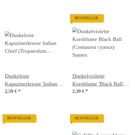
BESTSELLER
Dunkelrote
Dunkelviolette
Kapuzinerkresse 'Indian
Kornblume 'Black Ball'
Chief' (Tropaeolum
2,59 €
*
(Centaurea cyanus)
2,39 €
*
majus) Samen
Samen
BESTSELLER
BESTSELLER