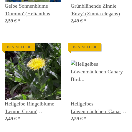
Gelbe Sonnenblume
Grünblühende Zinnie
'Domino' (Helianthus
'Envy' (Zinnia elegans)
annuus) Samen
2,59 €
*
Samen
2,49 €
*
BESTSELLER
BESTSELLER
Hellgelbe Ringelblume
Hellgelbes
'Lemon Cream'
Löwenmäulchen 'Canary
(Calendula officinalis)
2,49 €
*
Bird' (Antirrhinum majus)
2,59 €
*
Samen
Samen