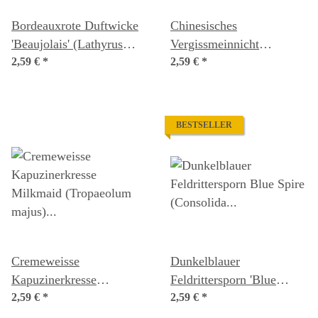
Bordeauxrote Duftwicke
Chinesisches
'Beaujolais' (Lathyrus
Vergissmeinnicht
odoratus) Samen
2,59 €
*
(Cynoglossum amabile)
2,59 €
*
Samen
BESTSELLER
Cremeweisse
Dunkelblauer
Kapuzinerkresse
Feldrittersporn 'Blue
'Milkmaid' (Tropaeolum
2,59 €
*
Spire' (Consolida ajacis)
2,59 €
*
majus) Samen
Samen