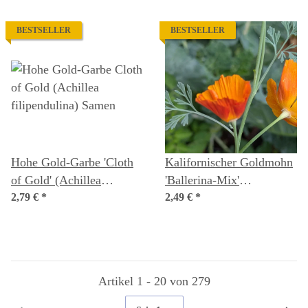
BESTSELLER
BESTSELLER
Hohe Gold-Garbe 'Cloth
Kalifornischer Goldmohn
of Gold' (Achillea
'Ballerina-Mix'
filipendulina) Samen
2,79 €
*
(Eschscholzia californica)
2,49 €
*
Samen
Artikel 1 - 20 von 279