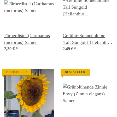
Färberdistel (Carthamus
Gefüllte Sonnenblume
tinctorius) Samen
'Tall Sungold' (Helianthus
2,39 €
*
annuus) Samen
2,49 €
*
BESTSELLER
BESTSELLER