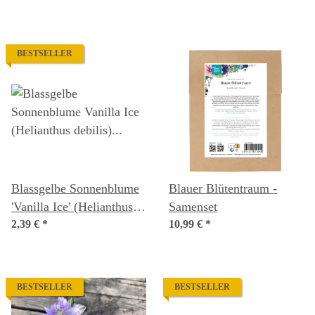
officinalis) Samen
BESTSELLER
Blassgelbe Sonnenblume
Blauer Blütentraum -
'Vanilla Ice' (Helianthus
Samenset
debilis) Samen
2,39 €
*
10,99 €
*
BESTSELLER
BESTSELLER