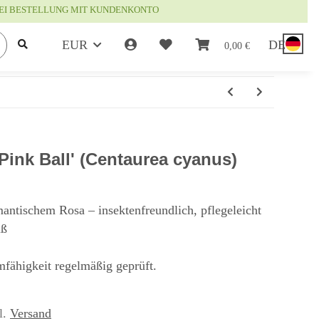
EI BESTELLUNG MIT KUNDENKONTO
EUR
DE
0,00 €
ink Ball' (Centaurea cyanus)
antischem Rosa – insektenfreundlich, pflegeleicht
uß
fähigkeit regelmäßig geprüft.
l.
Versand