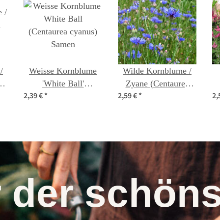
/
Weisse Kornblume
Wilde Kornblume /
a
'White Ball'
Zyane (Centaurea
2,39 €
*
2,59 €
*
2,
(Centaurea cyanus)
cyanus) Bio Saatgut
Samen
r der schö