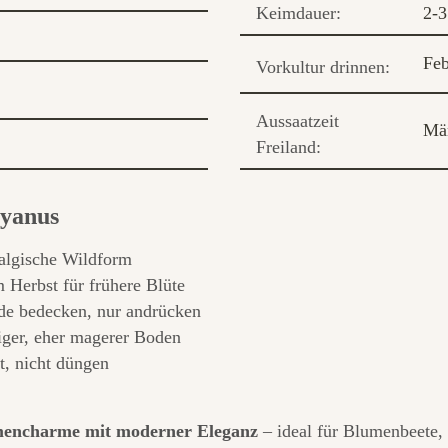
Keimdauer:
2-
Feb
Vorkultur drinnen:
Aussaatzeit
Mä
Freiland:
cyanus
algische Wildform
m Herbst für frühere Blüte
de bedecken, nur andrücken
siger, eher magerer Boden
nt, nicht düngen
mencharme mit moderner Eleganz
– ideal für Blumenbeete, 