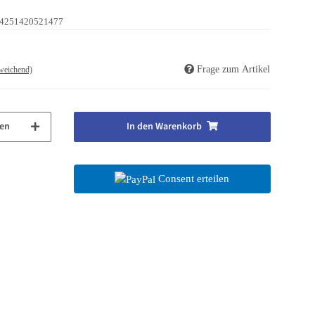
4251420521477
Frage zum Artikel
weichend)
en
In den Warenkorb
Consent erteilen