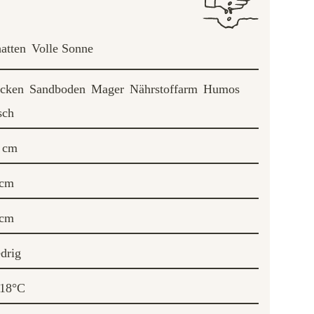
atten
Volle Sonne
ocken
Sandboden
Mager
Nährstoffarm
Humos
sch
 cm
 cm
 cm
drig
-18°C