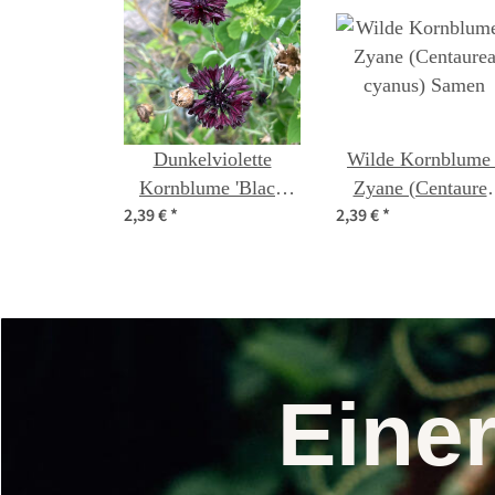
Dunkelviolette
Wilde Kornblume 
Kornblume 'Black
Zyane (Centaure
2,39 €
*
2,39 €
*
Ball' (Centaurea
cyanus) Samen
cyanus) Samen
Eine