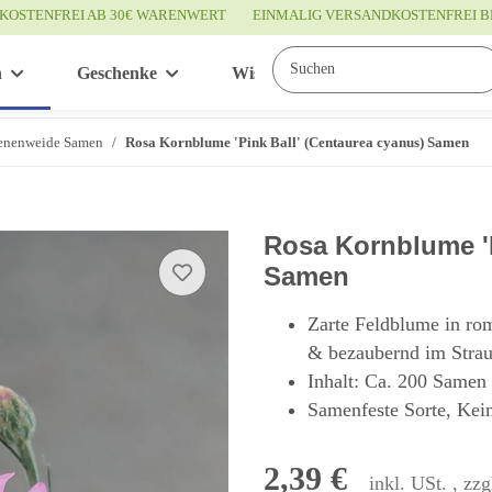
KOSTENFREI AB 30€ WARENWERT
EINMALIG VERSANDKOSTENFREI B
n
Geschenke
Wissenswertes
Service
enenweide Samen
Rosa Kornblume 'Pink Ball' (Centaurea cyanus) Samen
Rosa Kornblume 'P
Samen
Zarte Feldblume in rom
& bezaubernd im Stra
Inhalt: Ca. 200 Samen
Samenfeste Sorte, Keim
2,39 €
inkl. USt. , zzg