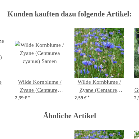
Kunden kauften dazu folgende Artikel:
e
Wilde Kornblume /
Wilde Kornblume /
Zyane (Centaurea
Zyane (Centaurea
Gr
2,39 €
*
2,59 €
*
2,
)
cyanus) Samen
cyanus) Bio Saatgut
(
Ähnliche Artikel