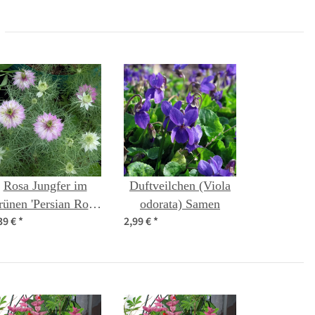
Rosa Jungfer im
Duftveilchen (Viola
ünen 'Persian Rose'
odorata) Samen
39 €
*
2,99 €
*
Nigella damascena)
Samen