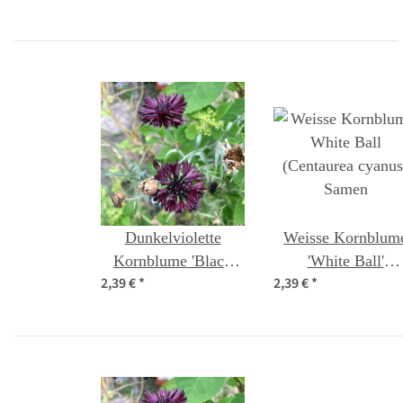
Dunkelviolette
Weisse Kornblum
Kornblume 'Black
'White Ball'
2,39 €
*
2,39 €
*
Ball' (Centaurea
(Centaurea cyanus
cyanus) Samen
Samen