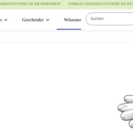
SANDKOSTENFREI AB 30€ WARENWERT
EINMALIG VERSANDKOSTENFREI BEI B
n
Geschenke
Wissenswertes
Service