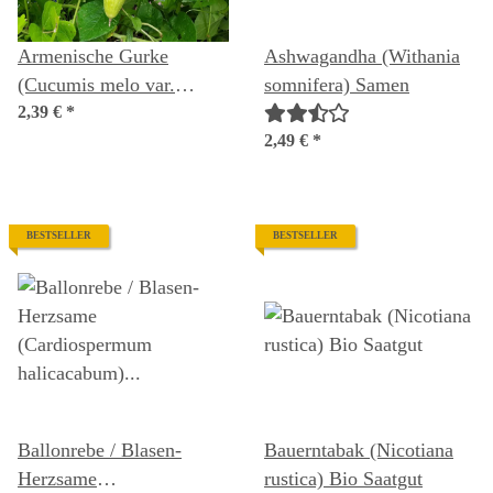
Armenische Gurke
Ashwagandha (Withania
(Cucumis melo var.
somnifera) Samen
flexuosus) Samen
2,39 €
*
2,49 €
*
BESTSELLER
BESTSELLER
Ballonrebe / Blasen-
Bauerntabak (Nicotiana
Herzsame
rustica) Bio Saatgut