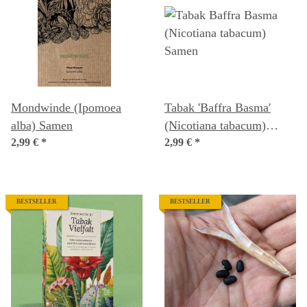
Mondwinde (Ipomoea
Tabak 'Baffra Basma'
alba) Samen
(Nicotiana tabacum)
2,99 €
*
Samen
2,99 €
*
BESTSELLER
BESTSELLER