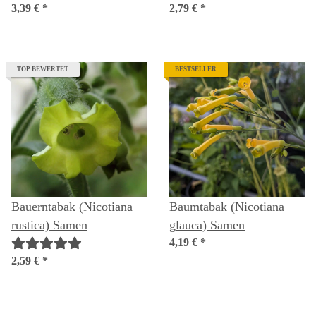
(Cardiospermum
3,39 €
*
2,79 €
*
halicacabum) Bio Saatgut
TOP BEWERTET
BESTSELLER
Bauerntabak (Nicotiana
Baumtabak (Nicotiana
rustica) Samen
glauca) Samen
4,19 €
*
2,59 €
*