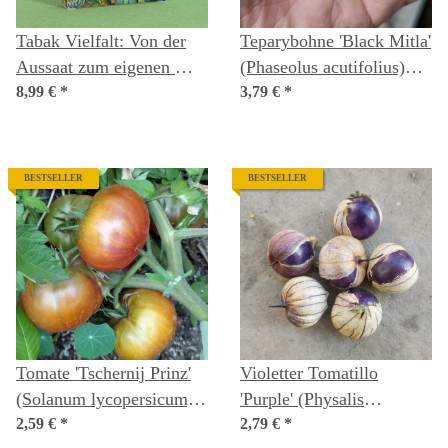
Tabak Vielfalt: Von der
Teparybohne 'Black Mitla'
Aussaat zum eigenen Mix
(Phaseolus acutifolius)
- Samenset Nr.10
8,99 €
*
Samen
3,79 €
*
BESTSELLER
BESTSELLER
Tomate 'Tschernij Prinz'
Violetter Tomatillo
(Solanum lycopersicum)
'Purple' (Physalis
Samen
2,59 €
*
ixocarpa) Bio Samen
2,79 €
*