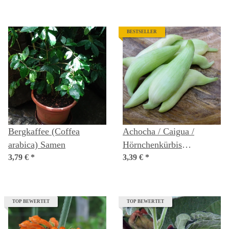
BESTSELLER
Bergkaffee (Coffea
Achocha / Caigua /
arabica) Samen
Hörnchenkürbis
3,79 €
*
(Cyclanthera pedata)
3,39 €
*
Samen
TOP BEWERTET
TOP BEWERTET