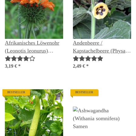
Afrikanisches Löwenohr
Andenbeere /
(Leonotis leonurus)
Kapstachelbeere (Physalis
Samen
peruviana) Samen
3,19 €
*
2,49 €
*
BESTSELLER
BESTSELLER