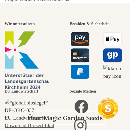
Einer der
schönsten
Wir unterstützen
Bezahlen & Sicherheit
Wege zu uns
selbst führt
durch den
EU Landwirtschaft
Soziale Medien
Garten
DE‑ÖKO‑037
Über Magic Garden Seeds
EU Landwirtschaft
Download Biozertifikat