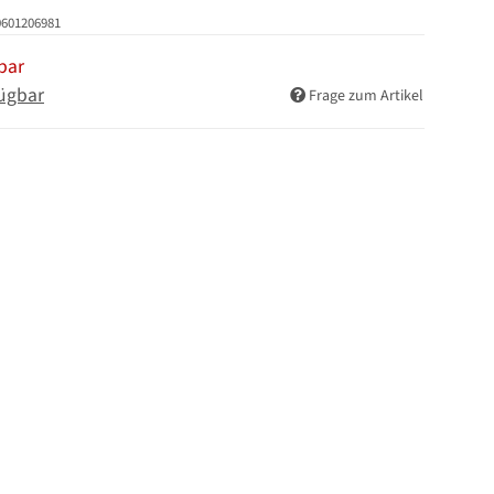
0601206981
bar
ügbar
Frage zum Artikel