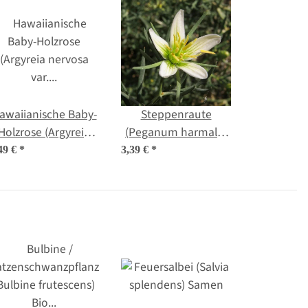
awaiianische Baby-
Steppenraute
Holzrose (Argyreia
(Peganum harmala)
ervosa var. nervosa)
ca. 50 Samen
49 €
*
3,39 €
*
Samen