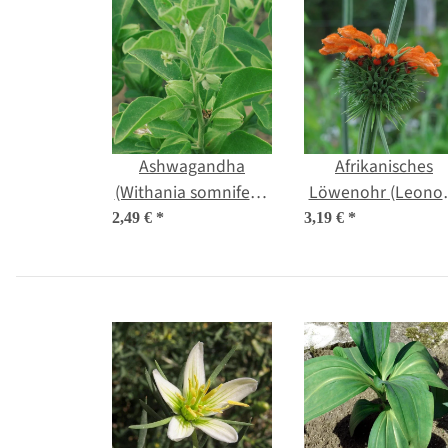
Ashwagandha
Afrikanisches
(Withania somnifera)
Löwenohr (Leonot
Samen
leonurus) Samen
2,49 €
*
3,19 €
*