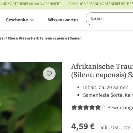
SANDKOSTENFREI AB 30€ WARENWERT
EINMALIG VERSANDKOSTENFREI BEI B
Geschenke
Wissenswertes
Service
zel / Xhosa Dream Herb (Silene capensis) Samen
Afrikanische Tra
(Silene capensis)
Inhalt: Ca. 20 Samen
Samenfeste Sorte, Kei
(1 Bewertung
4,59 €
inkl. USt. , zzgl