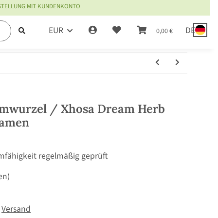
ESTELLUNG MIT KUNDENKONTO
EUR
DE
0,00 €
umwurzel / Xhosa Dream Herb
 Samen
mfähigkeit regelmäßig geprüft
en)
.
Versand