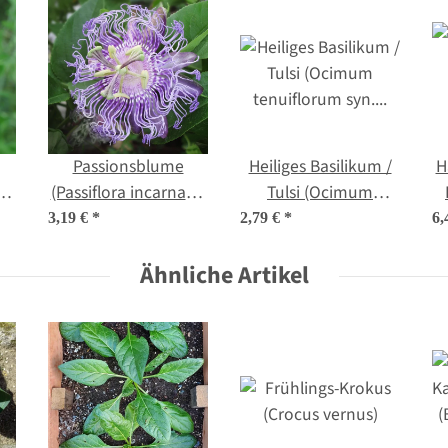
Passionsblume
Heiliges Basilikum /
H
is
(Passiflora incarnata)
Tulsi (Ocimum
Samen
tenuiflorum syn.
n
3,19 €
*
2,79 €
*
6,
sanctum )
Ähnliche Artikel