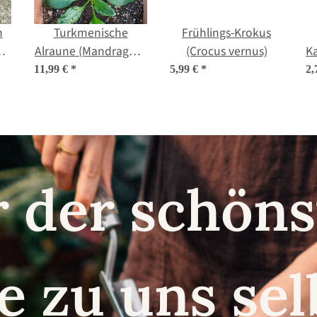
n
Turkmenische
Frühlings-Krokus
)
Alraune (Mandragora
(Crocus vernus)
K
turcomanica) Samen
(
11,99 €
*
5,99 €
*
2,
r der schö
e zu uns se