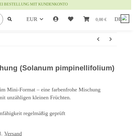
EI BESTELLUNG MIT KUNDENKONTO
EUR
DE
0,00 €
hung (Solanum pimpinellifolium)
t im Mini-Format – eine farbenfrohe Mischung
it unzähligen kleinen Früchten.
mfähigkeit regelmäßig geprüft
l.
Versand