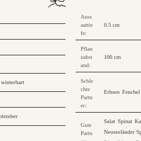
Auss
aattie
0.5 cm
fe:
Pflan
zabst
100 cm
and:
Schle
 winterhart
chte
Erbsen
Fenchel
Partn
er:
ptember
Salat
Spinat
Ka
Gute
Neuseeländer Sp
Partn