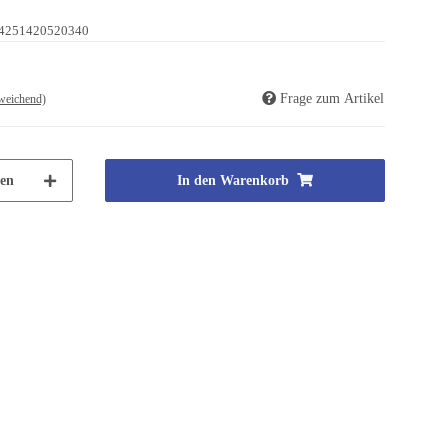
4251420520340
Frage zum Artikel
weichend)
en
In den Warenkorb