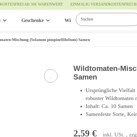
KOSTENFREI AB 30€ WARENWERT
EINMALIG VERSANDKOSTENFREI B
n
Geschenke
Wissenswertes
Service
maten-Mischung (Solanum pimpinellifolium) Samen
Wildtomaten-Misc
Samen
Ursprüngliche Vielfal
robuster Wildtomaten m
Inhalt: Ca. 10 Samen
Samenfeste Sorte, Kei
2,59 €
inkl. USt. , zzg