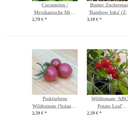
Cucamelon /
Bunter Zuckermai
Mexikanische Mini-
'Rainbow Inka' (Z
2,79 €
Gurke (Melothria
*
3,19 €
mays) Bio Saatgu
*
scabra) Samen
Pinkfarbene
Wildtomate 'AB
Wildtomate (Solanum
Potato Leaf'
2,59 €
pimpinellifolium)
*
2,59 €
*
(Solanum
Samen
lycopersicum) Sam