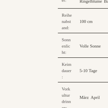
er:
Ringelblume
Ba
Reihe
nabst
100 cm
and:
Sonn
enlic
Volle Sonne
ht:
Keim
dauer
5-10 Tage
:
Vork
ultur
März
April
drinn
en: