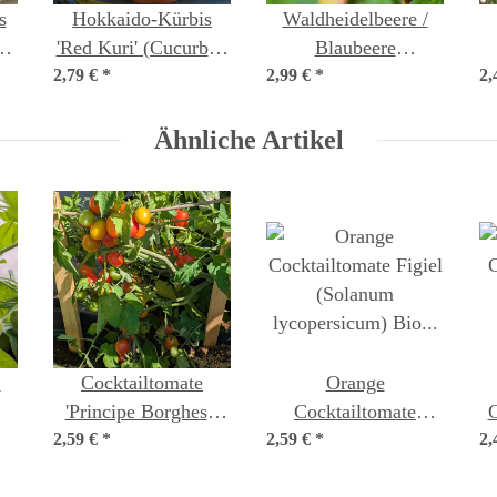
s
Hokkaido-Kürbis
Waldheidelbeere /
ea
'Red Kuri' (Cucurbita
Blaubeere
t
2,79 €
maxima) Bio Saatgut
*
2,99 €
(Vaccinium myrtillus)
*
2,
Bio Saatgut
Ähnliche Artikel
C
Cocktailtomate
Orange
'Principe Borghese'
Cocktailtomate
2,59 €
*
(Solanum
2,59 €
'Figiel' (Solanum
*
2,
en
lycopersicum) Samen
lycopersicum) Bio