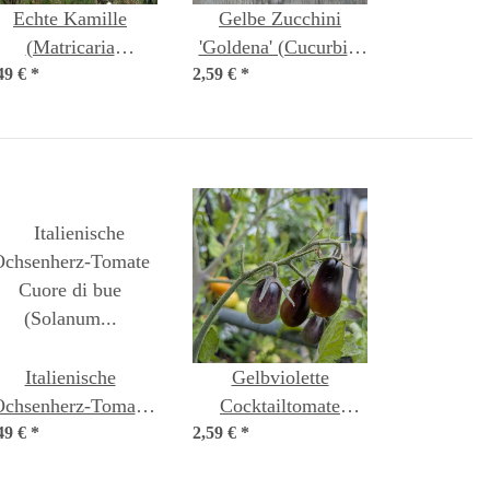
Echte Kamille
Gelbe Zucchini
(Matricaria
'Goldena' (Cucurbita
49 €
chamomilla) Bio
*
2,59 €
pepo) Samen
*
Saatgut
Italienische
Gelbviolette
Ochsenherz-Tomate
Cocktailtomate
49 €
'Cuore di bue'
*
2,59 €
'Indigo Pear Drops'
*
(Solanum
(Solanum