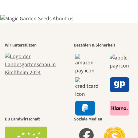
Einer der
Wir unterstützen
Bezahlen & Sicherheit
schönsten
Wege zu uns
selbst führt
durch den
EU Landwirtschaft
Soziale Medien
Garten