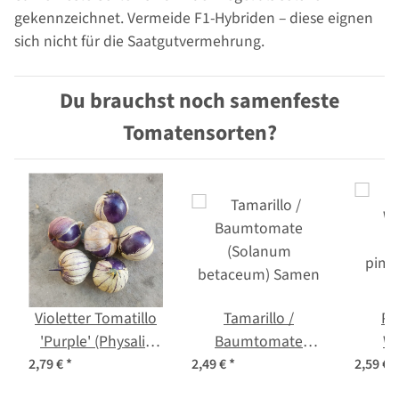
gekennzeichnet. Vermeide F1-Hybriden – diese eignen
sich nicht für die Saatgutvermehrung.
Du brauchst noch samenfeste
Tomatensorten?
Violetter Tomatillo
Tamarillo /
Pi
'Purple' (Physalis
Baumtomate
Wi
ixocarpa) Bio
(Solanum
(
2,79 €
*
2,49 €
*
2,59 €
*
Samen
betaceum) Samen
pimpi