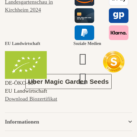
Wege zu uns
selbst führt
durch den
EU Landwirtschaft
Soziale Medien
Garten
Über Magic Garden Seeds
DE‑ÖKO‑037
EU Landwirtschaft
Download Biozertifikat
Informationen