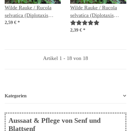
Wilde Rauke / Rucola
Wilde Rauke / Rucola
selvatica (Diplotaxis
selvatica (Diplotaxis
muralis) Bio Saatgut
2,59 €
*
muralis) Samen
2,39 €
*
Artikel 1 - 18 von 18
Kategorien
Aussaat & Pflege von Senf und
Blattsenf