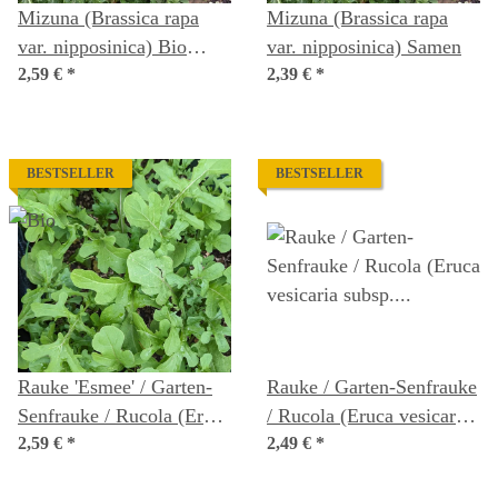
Mizuna (Brassica rapa
Mizuna (Brassica rapa
var. nipposinica) Bio
var. nipposinica) Samen
Saatgut
2,59 €
*
2,39 €
*
BESTSELLER
BESTSELLER
Rauke 'Esmee' / Garten-
Rauke / Garten-Senfrauke
Senfrauke / Rucola (Eruca
/ Rucola (Eruca vesicaria
vesicaria subsp. sativa)
2,59 €
*
subsp. sativa) Samen
2,49 €
*
Bio Saatgut