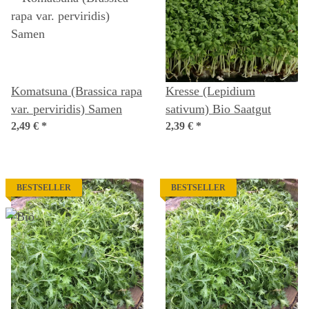
Komatsuna (Brassica rapa
Kresse (Lepidium
var. perviridis) Samen
sativum) Bio Saatgut
2,49 €
*
2,39 €
*
BESTSELLER
BESTSELLER