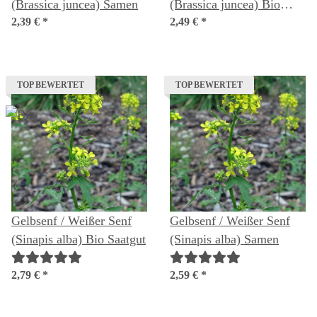
(Brassica juncea) Samen
(Brassica juncea) Bio
2,39 €
*
Saatgut
2,49 €
*
TOP BEWERTET
TOP BEWERTET
Gelbsenf / Weißer Senf
Gelbsenf / Weißer Senf
(Sinapis alba) Bio Saatgut
(Sinapis alba) Samen
2,79 €
*
2,59 €
*