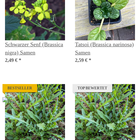
Schwarzer Senf (Brassica
Tatsoi (Brassica narinosa)
nigra) Samen
Samen
2,49 €
*
2,59 €
*
BESTSELLER
TOP BEWERTET