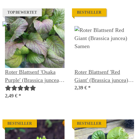
TOP BEWERTET
BESTSELLER
Roter Blattsenf 'Osaka
Roter Blattsenf 'Red
Purple' (Brassica juncea)
Giant' (Brassica juncea)
Bio Saatgut
Samen
2,39 €
*
2,49 €
*
BESTSELLER
BESTSELLER