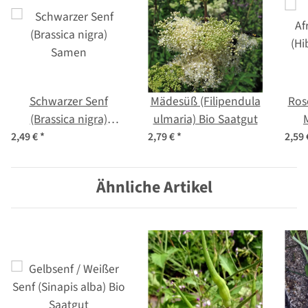
Schwarzer Senf
Mädesüß (Filipendula
Rose
(Brassica nigra)
ulmaria) Bio Saatgut
Samen
sa
2,49 €
*
2,79 €
*
2,59
Ähnliche Artikel