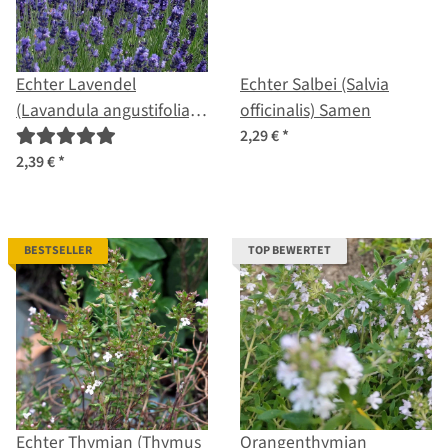
Echter Lavendel
Echter Salbei (Salvia
(Lavandula angustifolia)
officinalis) Samen
Samen
2,29 €
*
2,39 €
*
BESTSELLER
TOP BEWERTET
Echter Thymian (Thymus
Orangenthymian