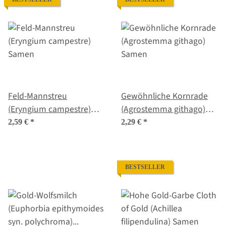
Feld-Mannstreu
Gewöhnliche Kornrade
(Eryngium campestre)
(Agrostemma githago)
Samen
Samen
2,59 €
*
2,29 €
*
BESTSELLER