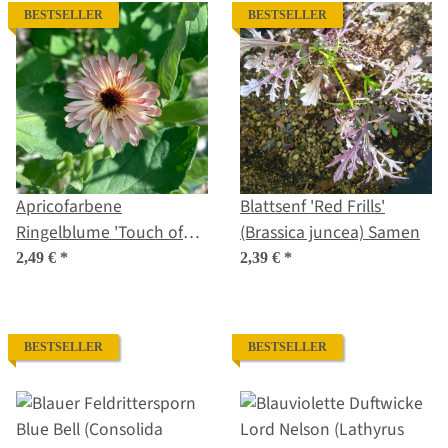
BESTSELLER
BESTSELLER
Apricofarbene
Blattsenf 'Red Frills'
Ringelblume 'Touch of
(Brassica juncea) Samen
Red Buff' (Calendula
2,49 €
*
2,39 €
*
officinalis) Samen
BESTSELLER
BESTSELLER