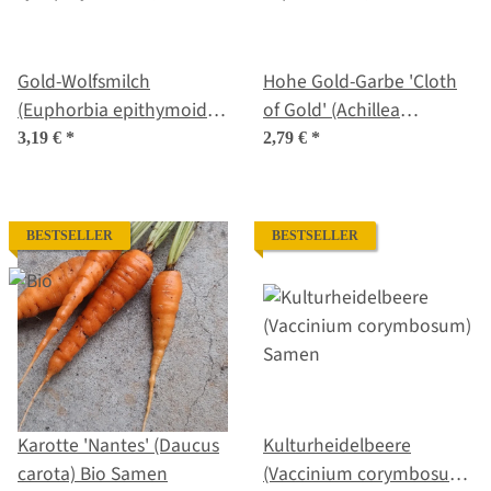
Gold-Wolfsmilch
Hohe Gold-Garbe 'Cloth
(Euphorbia epithymoides
of Gold' (Achillea
syn. polychroma) Samen
filipendulina) Samen
3,19 €
*
2,79 €
*
BESTSELLER
BESTSELLER
Karotte 'Nantes' (Daucus
Kulturheidelbeere
carota) Bio Samen
(Vaccinium corymbosum)