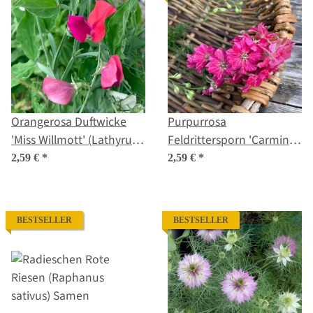
Orangerosa Duftwicke
Purpurrosa
'Miss Willmott' (Lathyrus
Feldrittersporn 'Carmine
odoratus) Samen
King' (Consolida ajacis)
2,59 €
*
2,59 €
*
Samen
BESTSELLER
BESTSELLER