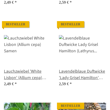
Samen
2,49 €
*
2,59 €
*
BESTSELLER
BESTSELLER
Lauchzwiebel 'White
Lavendelblaue Duftwicke
Lisbon' (Allium cepa)
'Lady Grisel Hamilton'
Samen
(Lathyrus odoratus)
2,49 €
*
2,59 €
*
Samen
BESTSELLER