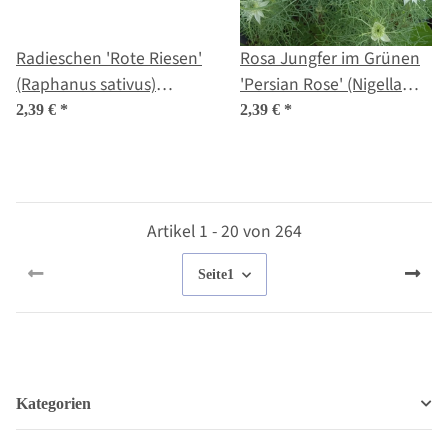
Radieschen 'Rote Riesen'
Rosa Jungfer im Grünen
(Raphanus sativus)
'Persian Rose' (Nigella
Samen
damascena) Samen
2,39 €
*
2,39 €
*
Artikel 1 - 20 von 264
Seite
1
Kategorien