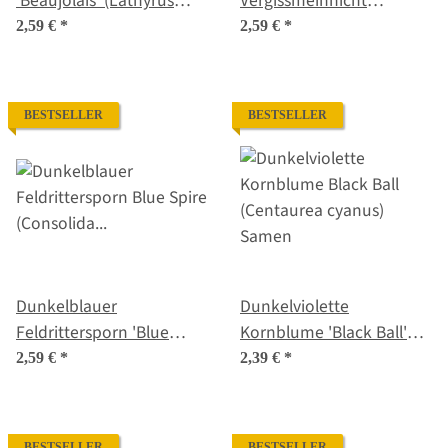
'Beaujolais' (Lathyrus
Vergissmeinnicht
odoratus) Samen
(Cynoglossum amabile)
2,59 €
*
2,59 €
*
Samen
BESTSELLER
BESTSELLER
Dunkelblauer
Dunkelviolette
Feldrittersporn 'Blue
Kornblume 'Black Ball'
Spire' (Consolida ajacis)
(Centaurea cyanus)
2,59 €
*
2,39 €
*
Samen
Samen
BESTSELLER
BESTSELLER