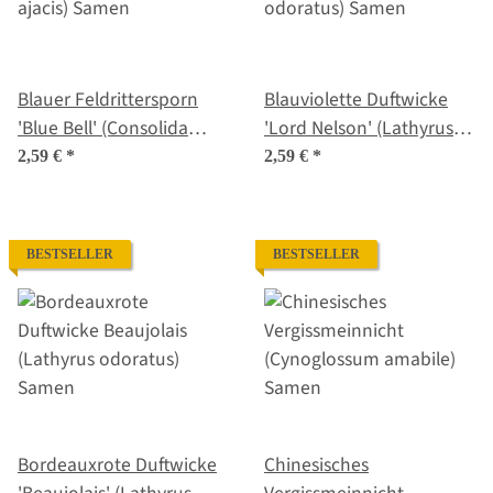
Blauer Feldrittersporn
Blauviolette Duftwicke
'Blue Bell' (Consolida
'Lord Nelson' (Lathyrus
ajacis) Samen
odoratus) Samen
2,59 €
*
2,59 €
*
BESTSELLER
BESTSELLER
Bordeauxrote Duftwicke
Chinesisches