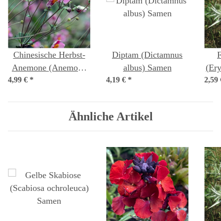
Chinesische Herbst-
Diptam (Dictamnus
Anemone (Anemone
albus) Samen
(Er
4,99 €
hupehensis var.
*
4,19 €
*
2,59
japonica) Samen
Ähnliche Artikel