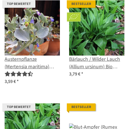
TOP BEWERTET
BESTSELLER
Austernpflanze
Bärlauch / Wilder Lauch
(Mertensia maritima)
(Allium ursinum) Bio
Samen
Saatgut
3,79 €
*
3,59 €
*
TOP BEWERTET
BESTSELLER