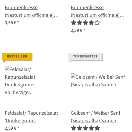
Brunnenkresse
Brunnenkresse
(Nasturtium officinale)
(Nasturtium officinale)
Bio Saatgut
Samen
3,39 €
*
2,59 €
*
BESTSELLER
TOP BEWERTET
Feldsalat/ Rapunzelsalat
Gelbsenf / Weißer Senf
'Dunkelgrüner
(Sinapis alba) Samen
Vollherziger' (Valerianella
2,59 €
*