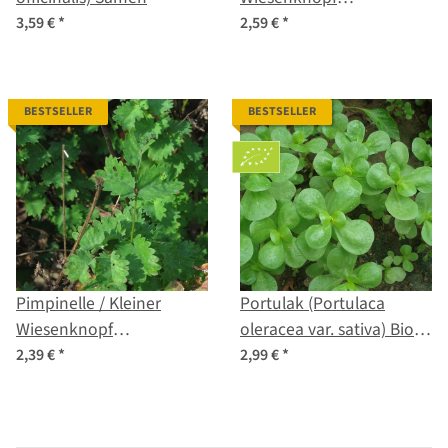
(Sanguisorba minor) Bio
3,59 €
*
2,59 €
*
Saatgut
BESTSELLER
BESTSELLER
Pimpinelle / Kleiner
Portulak (Portulaca
Wiesenknopf
oleracea var. sativa) Bio
(Sanguisorba minor)
Saatgut
2,39 €
*
2,99 €
*
Samen