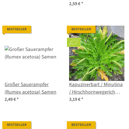
locusta) Samen
2,59 €
*
BESTSELLER
BESTSELLER
Großer Sauerampfer
Kapuzinerbart / Minutina
(Rumex acetosa) Samen
/ Hirschhornwegerich
(Plantago coronopus) Bio
2,49 €
*
3,19 €
*
Saatgut
BESTSELLER
BESTSELLER