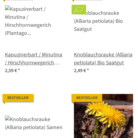
Kapuzinerbart / Minutina
Knoblauchsrauke (Alliaria
/ Hirschhornwegerich
petiolata) Bio Saatgut
(Plantago coronopus)
2,59 €
*
2,49 €
*
Samen
BESTSELLER
BESTSELLER