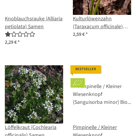
Knoblauchsrauke (Alliaria
Kulturlöwenzahn
petiolata) Samen
(Taraxacum officinale)
Samen
2,59 €
*
2,29 €
*
BESTSELLER
Löffelkraut (Cochlearia
Pimpinelle / Kleiner
officinalis) Samen
Wiesenknopf