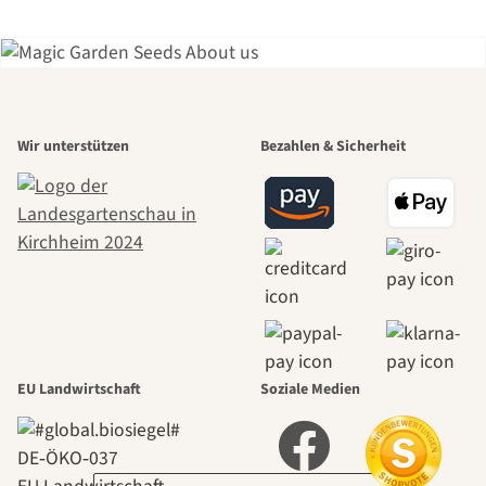
Einer der
Wir unterstützen
Bezahlen & Sicherheit
schönsten
Wege zu uns
selbst führt
durch den
EU Landwirtschaft
Soziale Medien
Garten
DE‑ÖKO‑037