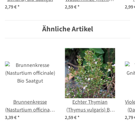
aquatica) Samen
bon
2,79 €
*
2,59 €
*
2,99
Ähnliche Artikel
Brunnenkresse
Echter Thymian
Viol
(Nasturtium officinale)
(Thymus vulgaris) Bio
(Da
Bio Saatgut
Saatgut
3,39 €
*
2,59 €
*
2,79