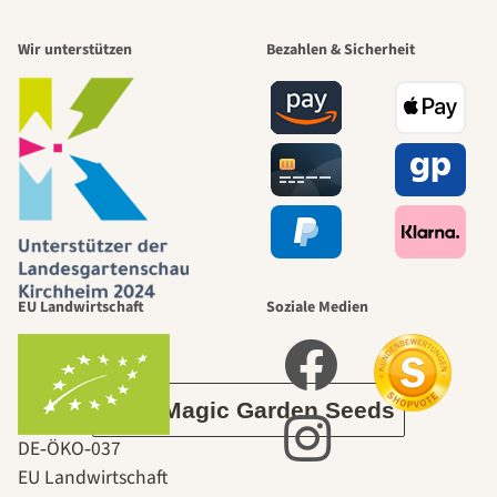
Einer der
Wir unterstützen
Bezahlen & Sicherheit
schönsten
Wege zu uns
selbst führt
durch den
EU Landwirtschaft
Soziale Medien
Garten
Über Magic Garden Seeds
DE‑ÖKO‑037
EU Landwirtschaft