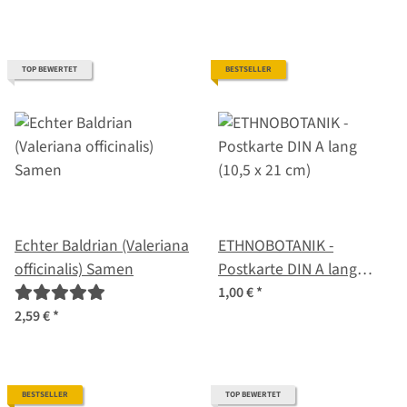
TOP BEWERTET
BESTSELLER
Echter Baldrian (Valeriana
ETHNOBOTANIK -
officinalis) Samen
Postkarte DIN A lang
(10,5 x 21 cm)
1,00 €
*
2,59 €
*
BESTSELLER
TOP BEWERTET