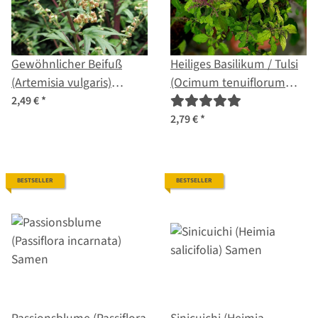
Gewöhnlicher Beifuß
Heiliges Basilikum / Tulsi
(Artemisia vulgaris)
(Ocimum tenuiflorum
Samen
syn. sanctum )
2,49 €
*
2,79 €
*
BESTSELLER
BESTSELLER