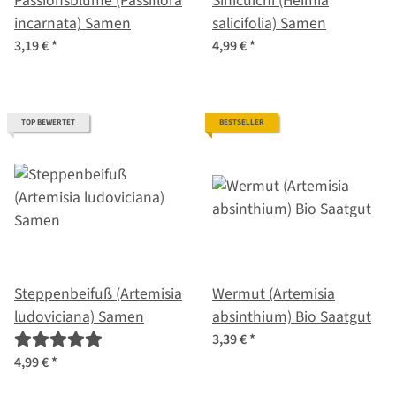
Passionsblume (Passiflora
Sinicuichi (Heimia
incarnata) Samen
salicifolia) Samen
3,19 €
*
4,99 €
*
TOP BEWERTET
BESTSELLER
Steppenbeifuß (Artemisia
Wermut (Artemisia
ludoviciana) Samen
absinthium) Bio Saatgut
3,39 €
*
4,99 €
*