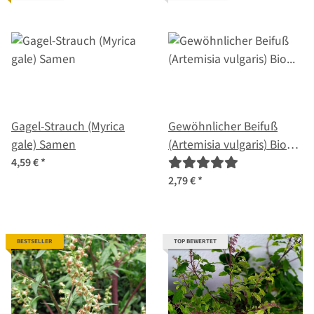
Gagel-Strauch (Myrica
Gewöhnlicher Beifuß
gale) Samen
(Artemisia vulgaris) Bio
Saatgut
4,59 €
*
2,79 €
*
BESTSELLER
TOP BEWERTET