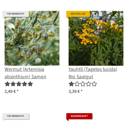
TOP BEWERTET
BESTSELLER
Wermut (Artemisia
Yauhtli (Tagetes lucida)
absinthium) Samen
Bio Saatgut
2,49 €
*
3,39 €
*
TOP BEWERTET
AUSVERKAUFT