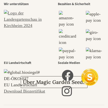
Wir unterstützen
Bezahlen & Sicherheit
schönsten
Wege zu uns
selbst führt
durch den
Garten
EU Landwirtschaft
Soziale Medien
DE‑ÖKO‑037
Über Magic Garden Seeds
EU Landwirtschaft
Download Biozertifikat