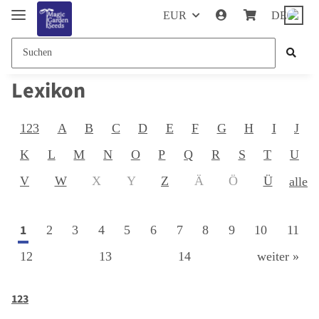
EUR
DE
Lexikon
123
A
B
C
D
E
F
G
H
I
J
K
L
M
N
O
P
Q
R
S
T
U
V
W
X
Y
Z
Ä
Ö
Ü
alle
1
2
3
4
5
6
7
8
9
10
11
12
13
14
weiter »
123