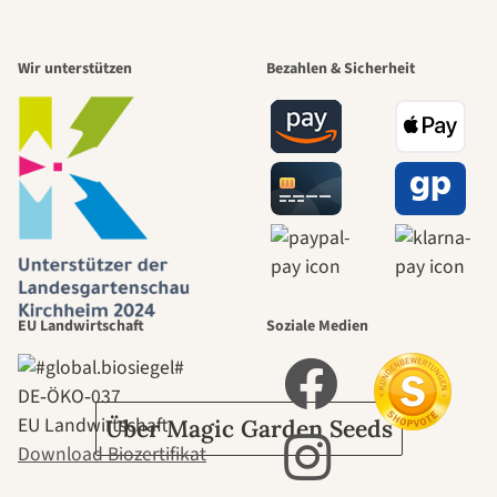
Einer der
Wir unterstützen
Bezahlen & Sicherheit
schönsten
Wege zu uns
selbst führt
durch den
EU Landwirtschaft
Soziale Medien
Garten
DE‑ÖKO‑037
EU Landwirtschaft
Über Magic Garden Seeds
Download Biozertifikat