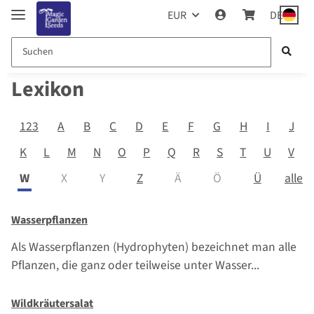
EUR
DE
Lexikon
123
A
B
C
D
E
F
G
H
I
J
K
L
M
N
O
P
Q
R
S
T
U
V
alle
W
X
Y
Z
Ä
Ö
Ü
Wasserpflanzen
Als Wasserpflanzen (Hydrophyten) bezeichnet man alle
Pflanzen, die ganz oder teilweise unter Wasser...
Wildkräutersalat