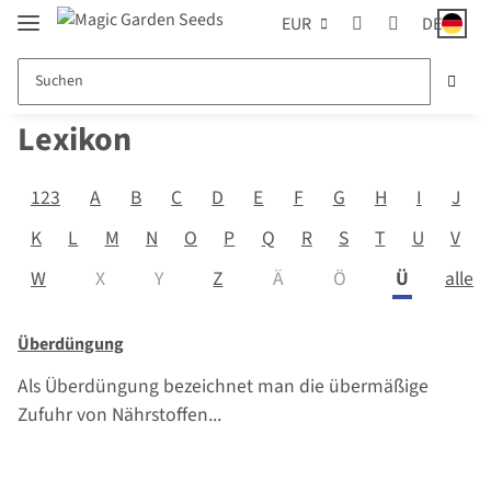
EUR
DE
Lexikon
123
A
B
C
D
E
F
G
H
I
J
K
L
M
N
O
P
Q
R
S
T
U
V
alle
W
X
Y
Z
Ä
Ö
Ü
Überdüngung
Als Überdüngung bezeichnet man die übermäßige
Zufuhr von Nährstoffen...