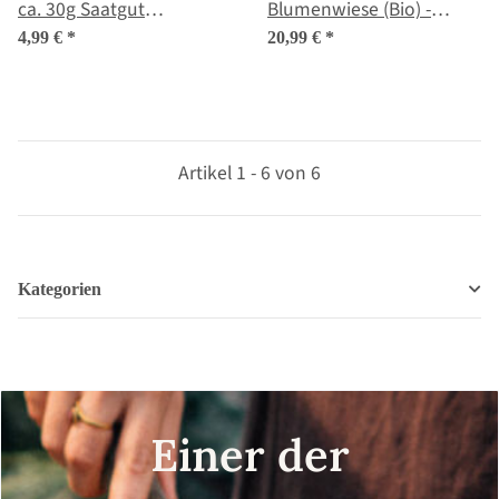
ca. 30g Saatgut
Blumenwiese (Bio) -
ausreichend für 10m²
Samenset
4,99 €
*
20,99 €
*
Artikel 1 - 6 von 6
Kategorien
Einer der