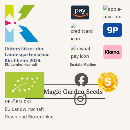
schönsten
Wege zu uns
selbst führt
durch den
EU Landwirtschaft
Soziale Medien
Garten
Über Magic Garden Seeds
DE‑ÖKO‑037
EU Landwirtschaft
Download Biozertifikat