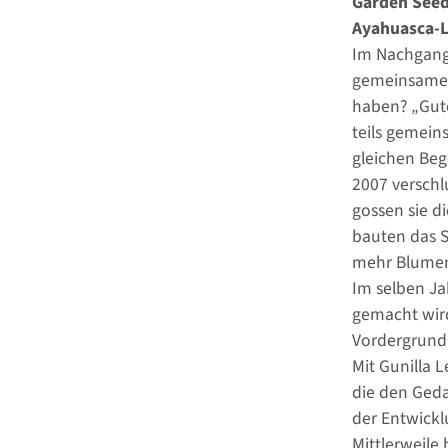
Garden See
Ayahuasca-L
Im Nachgang 
gemeinsames 
haben? „Gute
teils gemein
gleichen Beg
2007 verschl
gossen sie 
bauten das S
mehr Blumen.
Im selben Ja
gemacht wird
Vordergrund.
Mit Gunilla 
die den Geda
der Entwickl
Mittlerweile