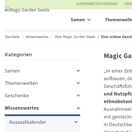
EUROPAWEITER VERSAND
VER
Samen
Themenwelt
Startseite
Wissenswertes
Über Magic Garden Seeds
Eine schöne Gesch
Magic Ga
Kategorien
Samen
„In einer Zei
aufbauen, d
Themenwelten
Geschäftsfüh
und Nutzpfl
Geschenke
ethnobotani
Wissenswertes
Ausnahmeers
mit gentechn
Aussaatkalender
in Deutschla