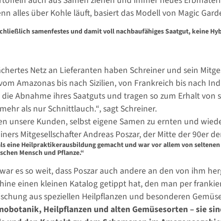
toffeln auch aus Samen ziehen und immer neues Erbmaterial
n alles über Kohle läuft, basiert das Modell von Magic Gar
chließlich samenfestes und damit voll nachbaufähiges Saatgut, keine Hy
fächertes Netz an Lieferanten haben Schreiner und sein Mitge
vom Amazonas bis nach Sizilien, von Frankreich bis nach Indi
ich die Abnahme ihres Saatguts und tragen so zum Erhalt von 
mehr als nur Schnittlauch.“, sagt Schreiner.
en unsere Kunden, selbst eigene Samen zu ernten und wiede
einers Mitgesellschafter Andreas Poszar, der Mitte der 90er 
s eine Heilpraktikerausbildung gemacht und war vor allem von seltenen 
schen Mensch und Pflanze.“
ar es so weit, dass Poszar auch andere an den von ihm herg
ine einen kleinen Katalog getippt hat, den man per franki
ischung aus speziellen Heilpflanzen und besonderen Gemüse
hnobotanik, Heilpflanzen und alten Gemüsesorten – sie si