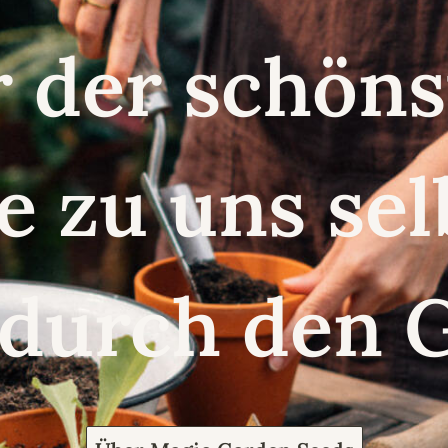
r der schö
e zu uns se
 durch den 