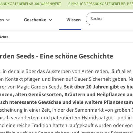
SANDKOSTENFREI AB 30€ WARENWERT
EINMALIG VERSANDKOSTENFREI BEI B
en
Geschenke
Wissenswertes
Service
ichte
rden Seeds - Eine schöne Geschichte
t, in der alle über das Aussterben von Arten reden, läuft all
en
Kontakt
pflegen und ihnen auf Dauer Sicherheit geben. Nur
rer von Magic Garden Seeds.
Seit über 20 Jahren gibt es h
anzen, alten Gemüsesorten, Kräutern und Heilpflanzen aus
sch nteressante Gewächse und viele weitere Pflanzensam
cheinung in einer Zeit, in der der Samenmarkt von großen
isch verändertem und patentiertem Hybridsaatgut – und in
nd eine reiche Tradition hatten, aufgekauft wurden oder v