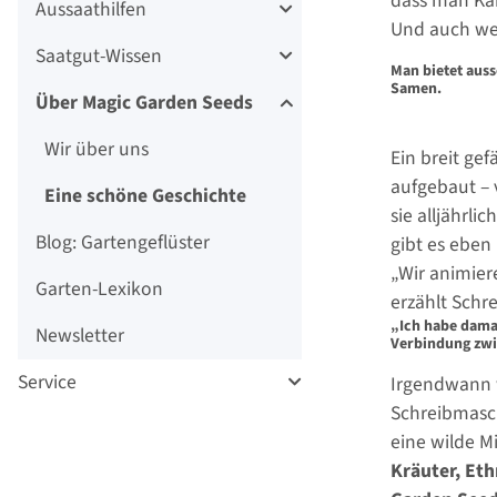
dass man Kar
Aussaathilfen
Und auch wen
Saatgut-Wissen
Man bietet auss
Samen.
Über Magic Garden Seeds
Wir über uns
Ein breit ge
aufgebaut – 
Eine schöne Geschichte
sie alljährl
Blog: Gartengeflüster
gibt es eben 
„Wir animier
Garten-Lexikon
erzählt Schr
„Ich habe damal
Newsletter
Verbindung zwi
Service
Irgendwann w
Schreibmasch
eine wilde M
Kräuter, Et