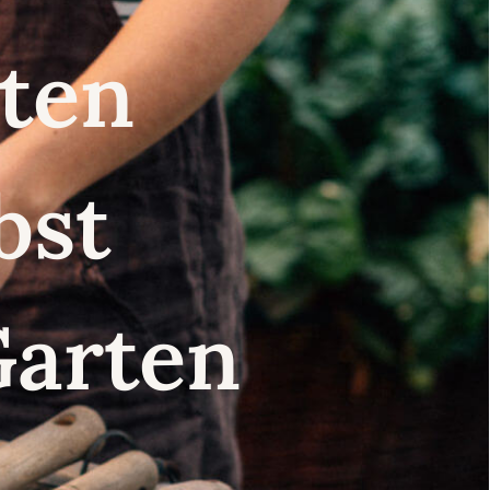
nsten
lbst
Garten