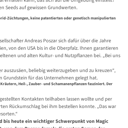
 erhalten kann, das sich auf die Umgebung einstellt?“
den Seeds auf gewissen Grundwerten.
brid-Züchtungen, keine patentierten oder genetisch manipulierten
sellschafter Andreas Poszar sich dafür über die Jahre
en, von den USA bis in die Oberpfalz. Ihnen garantieren
seltenen und alten Kultur- und Nutzpflanzen bei. „Bei uns
r auszusäen, beliebig weiterzugeben und zu kreuzen“,
den Grundstein für das Unternehmen gelegt hat.
Kräutern, Heil-, Zauber- und Schamanenpflanzen fasziniert. Der
estellten Kontakten teilhaben lassen wollte und per
erten Rückumschlag bei ihm bestellen konnte. „Das war
sorten.“
nd bis heute ein wichtiger Schwerpunkt von Magic