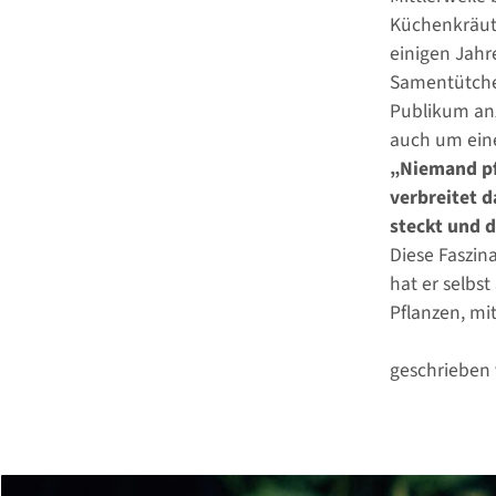
Küchenkräute
einigen Jahr
Samentütchen
Publikum an
auch um ein
„Niemand pf
verbreitet d
steckt und d
Diese Faszin
hat er selbs
Pflanzen, mi
geschrieben 