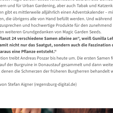
rn und für Urban Gardening, aber auch Tabak und Katzenkrä
en gibt es mittlerweile alljährlich einen Adventskalender – 
, die übrigens alle von Hand befüllt werden. Und während hin
zusprechen und hochwertige Produkte für den zunehmend wi
en weiteren Grundgedanken von Magic Garden Seeds.
lanzt 24 verschiedene Samen alleine an“, weiß Gunilla Le
amit nicht nur das Saatgut, sondern auch die Faszination
araus eine Pflanze entsteht.“
ation treibt Andreas Poszar bis heute um. Die ersten Samen 
t auf der Burgruine in Donaustauf gesammelt und dann weiter
t denen die Schmerzen der früheren Burgherren behandelt w
von Stefan Aigner (regensburg-digital.de)