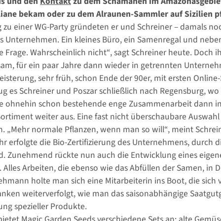
ds und den
Kontakt
zu dem Schamanen im Amazonasgebiet,
iane bekam oder zu dem Alraunen-Sammler auf Sizilien pfl
zu einer WG-Party gründeten er und Schreiner – damals noch
Unternehmen. Ein kleines Büro, ein Samenregal und nebenbe
 Frage. Wahrscheinlich nicht“, sagt Schreiner heute. Doch 
sam, für ein paar Jahre dann wieder in getrennten Untern
eisterung, sehr früh, schon Ende der 90er, mit ersten Online
ug es Schreiner und Poszar schließlich nach Regensburg, wo
die ohnehin schon bestehende enge Zusammenarbeit dann i
ortiment weiter aus. Eine fast nicht überschaubare Auswah
 „Mehr normale Pflanzen, wenn man so will“, meint Schrein
hr erfolgte die Bio-Zertifizierung des Unternehmens, durch d
. Zunehmend rückte nun auch die Entwicklung eines eigene
 Alles Arbeiten, die ebenso wie das Abfüllen der Samen, in
Lehmann holte man sich eine Mitarbeiterin ins Boot, die si
nken weiterverfolgt, wie man das saisonabhängige Saatgutge
ung spezieller Produkte.
 bietet Magic Garden Seeds verschiedene Sets an: alte Gem