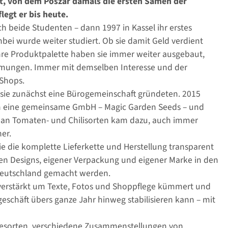
 von dem Poszar damals die ersten Samen der
egt er bis heute.
 beide Studenten – dann 1997 in Kassel ihr erstes
i wurde weiter studiert. Ob sie damit Geld verdient
ihre Produktpalette haben sie immer weiter ausgebaut,
ehmungen. Immer mit demselben Interesse und der
-Shops.
 sie zunächst eine Bürogemeinschaft gründeten. 2015
n eine gemeinsame GmbH – Magic Garden Seeds – und
l an Tomaten- und Chilisorten kam dazu, auch immer
er.
ie die komplette Lieferkette und Herstellung transparent
n Designs, eigener Verpackung und eigener Marke in den
 Deutschland gemacht werden.
ch verstärkt um Texte, Fotos und Shoppflege kümmert und
schäft übers ganze Jahr hinweg stabilisieren kann – mit
üsesorten, verschiedene Zusammenstellungen von