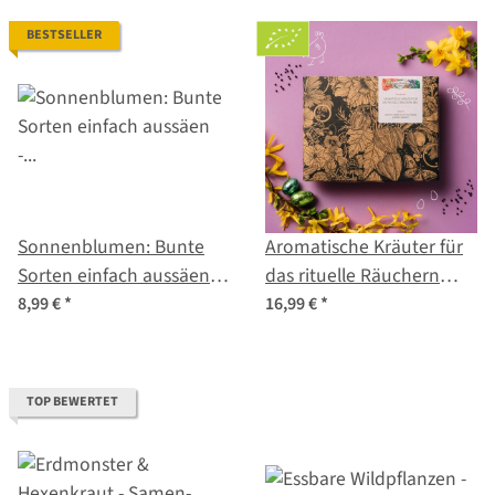
BESTSELLER
Sonnenblumen: Bunte
Aromatische Kräuter für
Sorten einfach aussäen -
das rituelle Räuchern
Samenset Nr.1
(Bio) - Samen-
8,99 €
*
16,99 €
*
Geschenkset
TOP BEWERTET