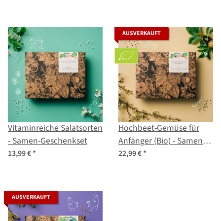
AUSVERKAUFT
Vitaminreiche Salatsorten
Hochbeet-Gemüse für
- Samen-Geschenkset
Anfänger (Bio) - Samen-
Geschenkset
13,99 €
*
22,99 €
*
AUSVERKAUFT