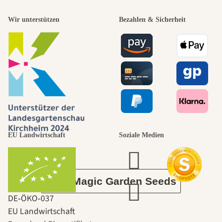
Wir unterstützen
Bezahlen & Sicherheit
schönsten
Wege zu uns
selbst führt
durch den
EU Landwirtschaft
Soziale Medien
Garten
Über Magic Garden Seeds
DE‑ÖKO‑037
EU Landwirtschaft