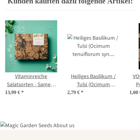
Kunden kauften dazu folgende Artikel:
Vitaminreiche
Heiliges Basilikum /
VO
Salatsorten - Samen-
Tulsi (Ocimum
P
Geschenkset
tenuiflorum syn.
13,99 €
*
2,79 €
*
1,00
sanctum )
Einer der