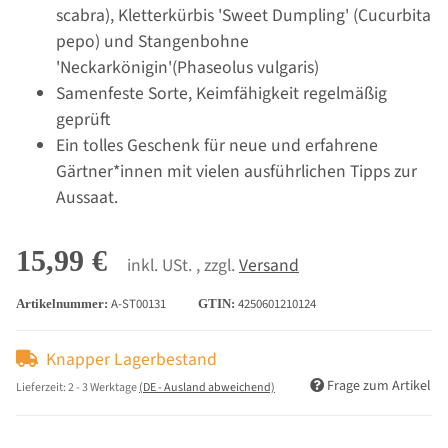
scabra), Kletterkürbis 'Sweet Dumpling' (Cucurbita
pepo) und Stangenbohne
'Neckarkönigin'(Phaseolus vulgaris)
Samenfeste Sorte, Keimfähigkeit regelmäßig
geprüft
Ein tolles Geschenk für neue und erfahrene
Gärtner*innen mit vielen ausführlichen Tipps zur
Aussaat.
15,99 €
inkl. USt. , zzgl.
Versand
A-ST00131
4250601210124
Artikelnummer:
GTIN:
Knapper Lagerbestand
Frage zum Artikel
Lieferzeit:
2 - 3 Werktage
(DE - Ausland abweichend)