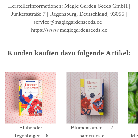
Herstellerinformationen: Magic Garden Seeds GmbH |
Junkersstraße 7 | Regensburg, Deutschland, 93055 |
service@magicgardenseeds.de |
https://www.magicgardenseeds.de
Kunden kauften dazu folgende Artikel:
Blühender
Blumensamen - 12
Regenbogen - 6
samenfeste
Me