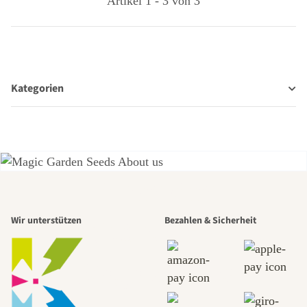
Artikel 1 - 3 von 3
Kategorien
Einer der
Wir unterstützen
Bezahlen & Sicherheit
schönsten
Wege zu uns