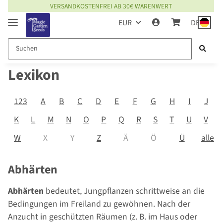
VERSANDKOSTENFREI AB 30€ WARENWERT
EUR
DE
Lexikon
123
A
B
C
D
E
F
G
H
I
J
K
L
M
N
O
P
Q
R
S
T
U
V
alle
W
X
Y
Z
Ä
Ö
Ü
Abhärten
Abhärten
bedeutet, Jungpflanzen schrittweise an die
Bedingungen im Freiland zu gewöhnen. Nach der
Anzucht in geschützten Räumen (z. B. im Haus oder