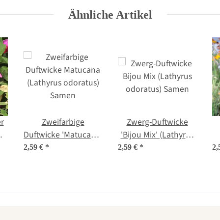
Ähnliche Artikel
r
Zweifarbige
Zwerg-Duftwicke
Duftwicke 'Matucana'
'Bijou Mix' (Lathyrus
(Lathyrus odoratus)
odoratus) Samen
'B
2,59 €
*
2,59 €
*
2,
Samen