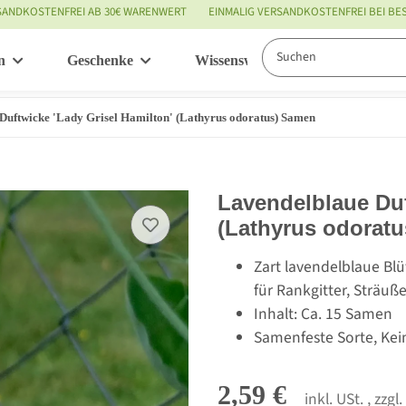
SANDKOSTENFREI AB 30€ WARENWERT
EINMALIG VERSANDKOSTENFREI BEI B
n
Geschenke
Wissenswertes
Service
Duftwicke 'Lady Grisel Hamilton' (Lathyrus odoratus) Samen
Lavendelblaue Duf
(Lathyrus odorat
Zart lavendelblaue Bl
für Rankgitter, Sträuß
Inhalt: Ca. 15 Samen
Samenfeste Sorte, Kei
2,59 €
inkl. USt. , zzgl.