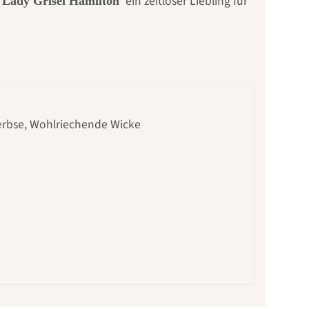
ein zeitloser Liebling für
'Lady Grisel Hamilton'
rerbse, Wohlriechende Wicke