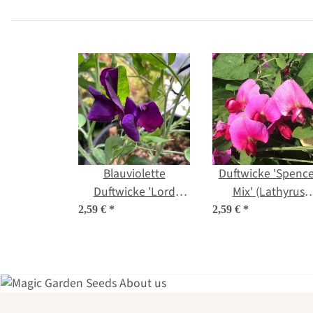
Blauviolette
Duftwicke 'Spence
Duftwicke 'Lord
Mix' (Lathyrus
Nelson' (Lathyrus
odoratus) Bio
2,59 €
*
2,59 €
*
odoratus) Samen
Saatgut