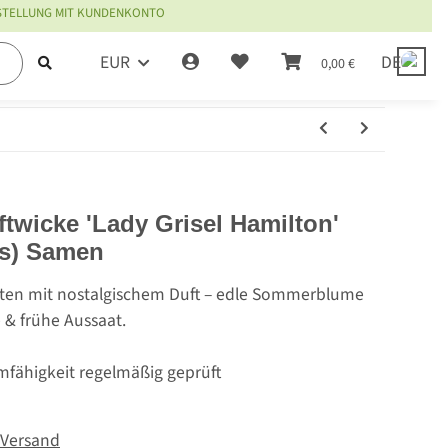
ESTELLUNG MIT KUNDENKONTO
EUR
DE
0,00 €
twicke 'Lady Grisel Hamilton'
us) Samen
üten mit nostalgischem Duft – edle Sommerblume
e & frühe Aussaat.
mfähigkeit regelmäßig geprüft
Versand