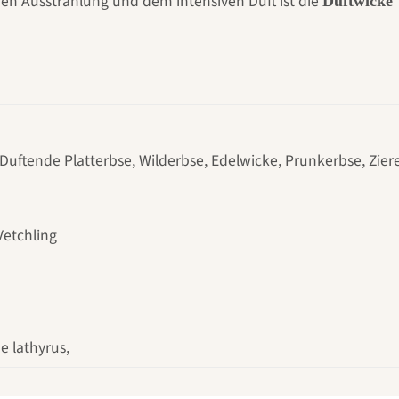
chen Ausstrahlung und dem intensiven Duft ist die
Duftwicke 
 Duftende Platterbse, Wilderbse, Edelwicke, Prunkerbse, Zie
Vetchling
e lathyrus,