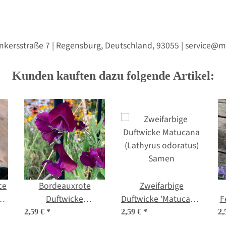
nkersstraße 7 | Regensburg, Deutschland, 93055 | service
Kunden kauften dazu folgende Artikel:
ce
Bordeauxrote
Zweifarbige
Duftwicke
Duftwicke 'Matucana'
F
n
'Beaujolais' (Lathyrus
(Lathyrus odoratus)
2,59 €
*
2,59 €
*
2,
odoratus) Samen
Samen