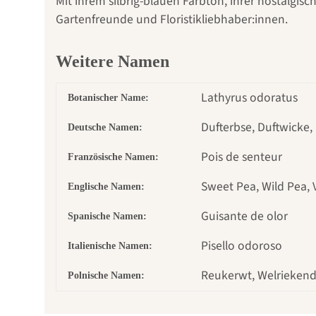
Mit ihrem silbrig-blauen Farbton, ihrer nostalgis
Gartenfreunde und Floristikliebhaber:innen.
Weitere Namen
Lathyrus odoratus
Botanischer Name:
Dufterbse, Duftwicke,
Deutsche Namen:
Pois de senteur
Französische Namen:
Sweet Pea, Wild Pea, 
Englische Namen:
Guisante de olor
Spanische Namen:
Pisello odoroso
Italienische Namen:
Reukerwt, Welriekend
Polnische Namen: