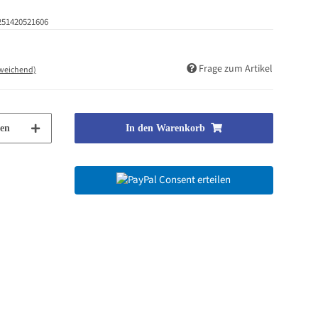
251420521606
Frage zum Artikel
bweichend)
en
In den Warenkorb
Consent erteilen