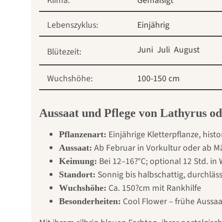
Klima:
Gemäßigt
Lebenszyklus:
Einjährig
Juni
Juli
August
Blütezeit:
Wuchshöhe:
100-150 cm
Aussaat und Pflege von Lathyrus od
Einjährige Kletterpflanze, hist
Pflanzenart:
Ab Februar in Vorkultur oder ab Mä
Aussaat:
Bei 12–16?°C; optional 12 Std. in
Keimung:
Sonnig bis halbschattig, durchläss
Standort:
Ca. 150?cm mit Rankhilfe
Wuchshöhe:
Cool Flower – frühe Aussaat
Besonderheiten: