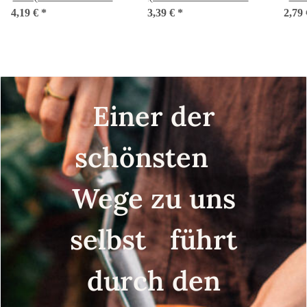
4,19 €
convar. acephala var.
*
3,39 €
italica) Bio-Saatgut
*
2,79
inty
sabellica) Samen
Einer der
schönsten
Wege zu uns
selbst führt
durch den