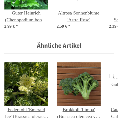
Guter Heinrich
Altrosa Sonnenblume
(Chenopodium bonus-
'Astra Rose'
Sa
2,99 €
henricus) Bio Saatgut
*
2,59 €
(Helianthus annuus)
*
2,39
Gem
Samen
Ähnliche Artikel
Federkohl 'Emerald
Brokkoli 'Limba'
Cat
Ice' (Brassica oleracea
(Brassica oleracea var.
Gal