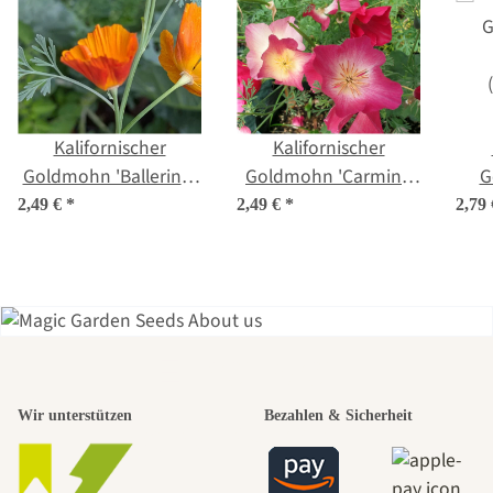
Kalifornischer
Kalifornischer
Goldmohn 'Ballerina-
Goldmohn 'Carmine
G
Mix' (Eschscholzia
King' (Eschscholzia
Chif
2,49 €
*
2,49 €
*
2,79
californica) Samen
californica) Samen
ca
Einer der
Wir unterstützen
Bezahlen & Sicherheit
schönsten