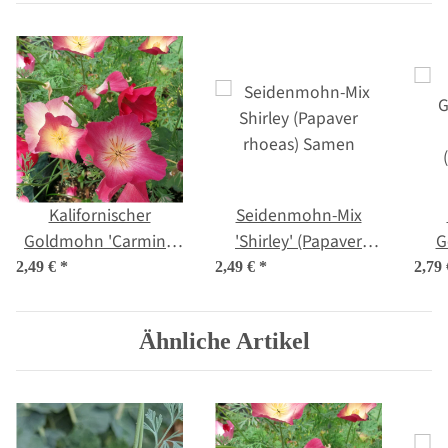
Kalifornischer
Seidenmohn-Mix
Goldmohn 'Carmine
'Shirley' (Papaver
G
King' (Eschscholzia
rhoeas) Samen
Chif
2,49 €
*
2,49 €
*
2,79
californica) Samen
ca
Ähnliche Artikel