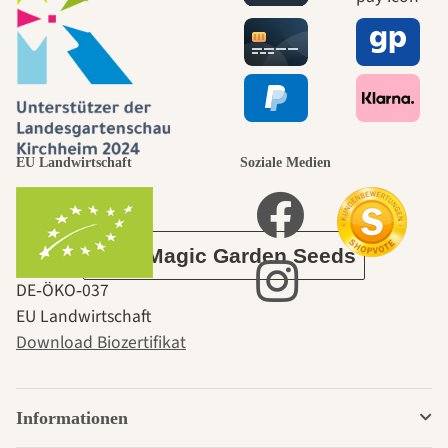
Wege zu uns
selbst führt
durch den
EU Landwirtschaft
Soziale Medien
Garten
Über Magic Garden Seeds
DE‑ÖKO‑037
EU Landwirtschaft
Download Biozertifikat
Informationen