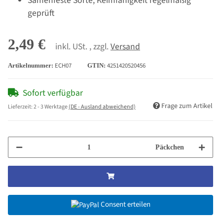
Samenfeste Sorte, Keimfähigkeit regelmäßig
geprüft
2,49 €
inkl. USt. , zzgl.
Versand
ECH07
4251420520456
Artikelnummer:
GTIN:
Sofort verfügbar
Frage zum Artikel
Lieferzeit:
2 - 3 Werktage
(DE - Ausland abweichend)
Päckchen
Consent erteilen