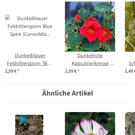
Dunkelblauer
Dunkelrote
Feldrittersporn 'Blue
Kapuzinerkresse
Sc
Spire' (Consolida
'Indian Chief'
(Co
2,59 €
*
2,59 €
*
2,49
ajacis) Samen
(Tropaeolum majus)
Samen
Ähnliche Artikel