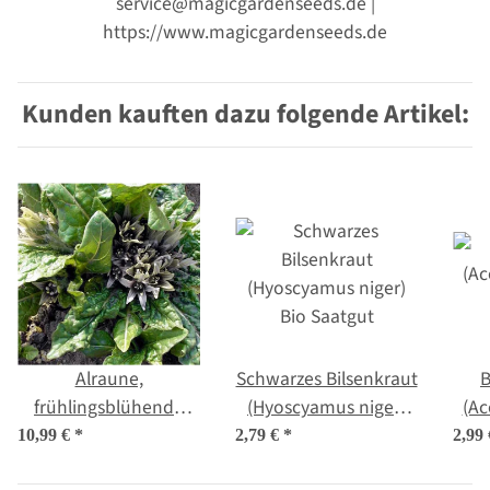
service@magicgardenseeds.de |
https://www.magicgardenseeds.de
Kunden kauften dazu folgende Artikel:
Alraune,
Schwarzes Bilsenkraut
B
frühlingsblühende
(Hyoscyamus niger)
(Ac
(Mandragora
Bio Saatgut
10,99 €
*
2,79 €
*
2,99
officinarum) Samen