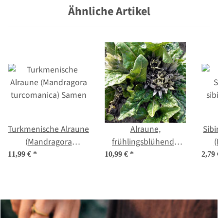
Ähnliche Artikel
Turkmenische Alraune
Alraune,
Sibi
(Mandragora
frühlingsblühende
(
turcomanica) Samen
(Mandragora
11,99 €
*
10,99 €
*
2,79
officinarum) Samen