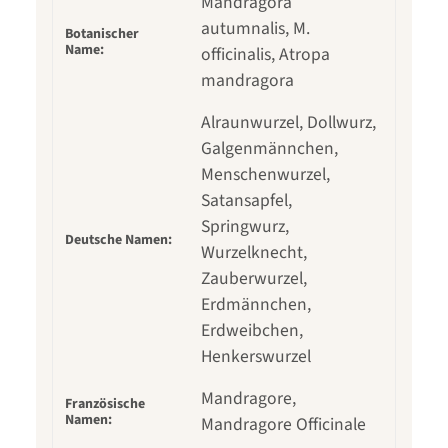
Mandragora
autumnalis, M.
Botanischer
Name:
officinalis, Atropa
mandragora
Alraunwurzel, Dollwurz,
Galgenmännchen,
Menschenwurzel,
Satansapfel,
Springwurz,
Deutsche Namen:
Wurzelknecht,
Zauberwurzel,
Erdmännchen,
Erdweibchen,
Henkerswurzel
Mandragore,
Französische
Namen:
Mandragore Officinale