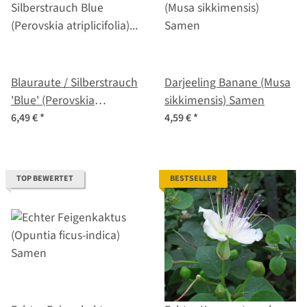
Blauraute / Silberstrauch
Darjeeling Banane (Musa
'Blue' (Perovskia
sikkimensis) Samen
atriplicifolia) Samen
6,49 €
*
4,59 €
*
TOP BEWERTET
BESTSELLER