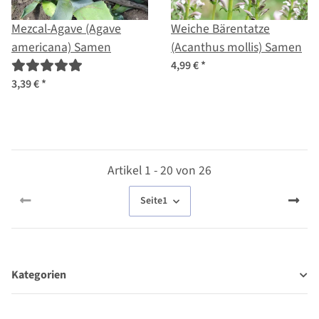
Mezcal-Agave (Agave
Weiche Bärentatze
americana) Samen
(Acanthus mollis) Samen
4,99 €
*
3,39 €
*
Artikel 1 - 20 von 26
Seite
1
Kategorien