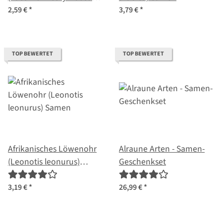
Samen
2,59 €
*
3,79 €
*
TOP BEWERTET
TOP BEWERTET
Afrikanisches Löwenohr
Alraune Arten - Samen-
(Leonotis leonurus)
Geschenkset
Samen
3,19 €
*
26,99 €
*