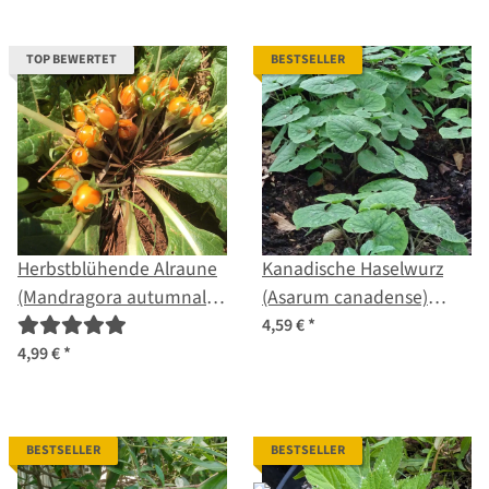
TOP BEWERTET
BESTSELLER
Herbstblühende Alraune
Kanadische Haselwurz
(Mandragora autumnalis)
(Asarum canadense)
Samen
Samen
4,59 €
*
4,99 €
*
BESTSELLER
BESTSELLER