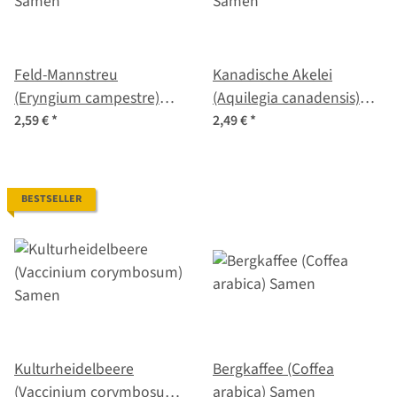
Feld-Mannstreu
Kanadische Akelei
(Eryngium campestre)
(Aquilegia canadensis)
Samen
Samen
2,59 €
*
2,49 €
*
BESTSELLER
Kulturheidelbeere
Bergkaffee (Coffea
(Vaccinium corymbosum)
arabica) Samen