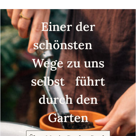
Einer der
schönsten
Wege zu uns
selbst führt
durch den
Garten