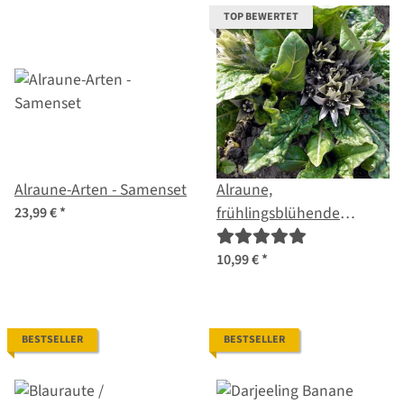
TOP BEWERTET
Alraune-Arten - Samenset
Alraune,
frühlingsblühende
23,99 €
*
(Mandragora officinarum)
Samen
10,99 €
*
BESTSELLER
BESTSELLER