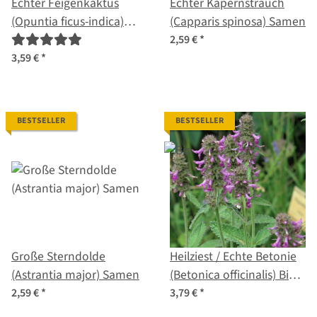
Echter Feigenkaktus
Echter Kapernstrauch
(Opuntia ficus-indica)
(Capparis spinosa) Samen
Samen
2,59 €
*
3,59 €
*
BESTSELLER
BESTSELLER
Große Sterndolde
Heilziest / Echte Betonie
(Astrantia major) Samen
(Betonica officinalis) Bio
Saatgut
2,59 €
*
3,79 €
*