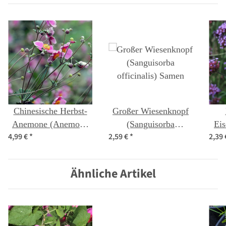
Chinesische Herbst-
Großer Wiesenknopf
Anemone (Anemone
(Sanguisorba
Eis
4,99 €
*
2,59 €
*
2,39
hupehensis var.
officinalis) Samen
bo
japonica) Samen
Ähnliche Artikel