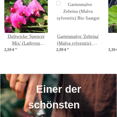
Duftwicke 'Spencer
Gartenmalve 'Zebrina'
Mix' (Lathyrus
(Malva sylvestris) Bio
2,59 €
*
2,99 €
*
3,39
odoratus) Bio Saatgut
Saatgut
o
Einer der
schönsten