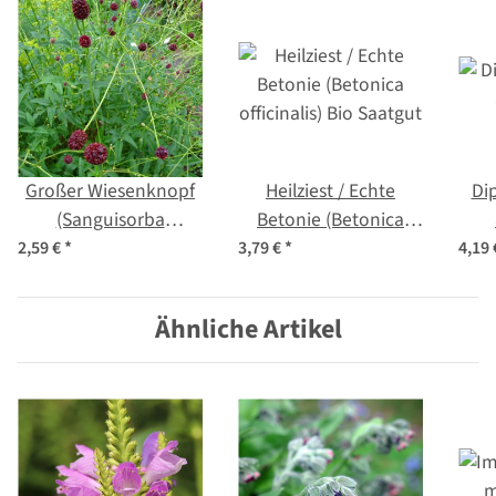
Großer Wiesenknopf
Heilziest / Echte
Di
(Sanguisorba
Betonie (Betonica
officinalis) Samen
officinalis) Bio Saatgut
2,59 €
*
3,79 €
*
4,19
Ähnliche Artikel