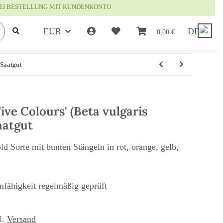
EI BESTELLUNG MIT KUNDENKONTO
EUR
DE
0,00 €
 Saatgut
ve Colours' (Beta vulgaris
Saatgut
d Sorte mit bunten Stängeln in rot, orange, gelb,
mfähigkeit regelmäßig geprüft
l.
Versand