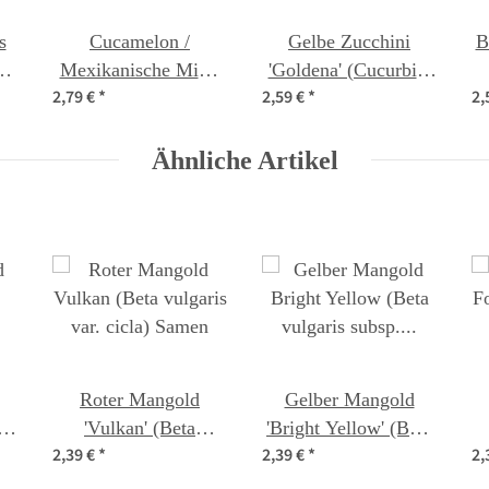
s
Cucamelon /
Gelbe Zucchini
B
ea
Mexikanische Mini-
'Goldena' (Cucurbita
2,79 €
*
2,59 €
*
2,
t
Gurke (Melothria
pepo) Samen
scabra) Samen
Ähnliche Artikel
Roter Mangold
Gelber Mangold
'Vulkan' (Beta
'Bright Yellow' (Beta
2,39 €
*
2,39 €
*
2,
vulgaris var. cicla)
vulgaris subsp.
Samen
vulgaris) Samen