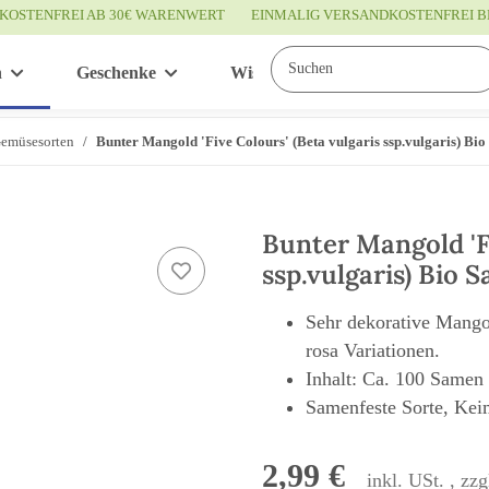
KOSTENFREI AB 30€ WARENWERT
EINMALIG VERSANDKOSTENFREI B
n
Geschenke
Wissenswertes
Service
Gemüsesorten
Bunter Mangold 'Five Colours' (Beta vulgaris ssp.vulgaris) Bio
Bunter Mangold 'Fi
ssp.vulgaris) Bio 
Sehr dekorative Mangol
rosa Variationen.
Inhalt: Ca. 100 Samen
Samenfeste Sorte, Kei
2,99 €
inkl. USt. , zzg