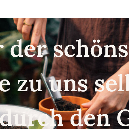
r der schö
e zu uns se
 durch den 