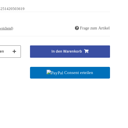
4251420503619
Frage zum Artikel
weichend)
en
In den Warenkorb
Consent erteilen