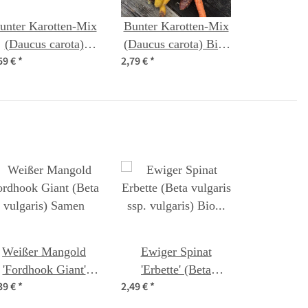
unter Karotten-Mix
Bunter Karotten-Mix
(Daucus carota)
(Daucus carota) Bio-
59 €
*
2,79 €
*
Samen
Saatgut
Weißer Mangold
Ewiger Spinat
'Fordhook Giant'
'Erbette' (Beta
39 €
*
2,49 €
*
(Beta vulgaris)
vulgaris ssp. vulgaris)
Samen
Bio Saatgut