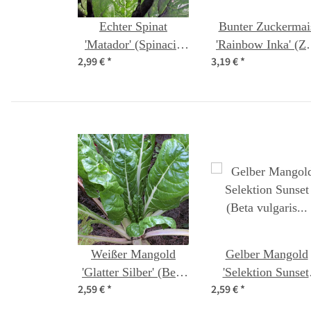
Echter Spinat
Bunter Zuckermai
'Matador' (Spinacia
'Rainbow Inka' (Z
2,99 €
*
3,19 €
*
oleracea) Bio Saatgut
mays) Bio Saatgu
Weißer Mangold
Gelber Mangold
'Glatter Silber' (Beta
'Selektion Sunset'
2,59 €
*
2,59 €
*
vulgaris) Bio Saatgut
(Beta vulgaris
ssp.vulgaris) Bio