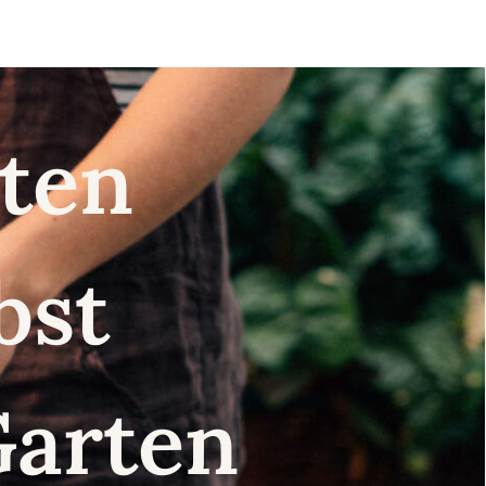
nsten
lbst
Garten